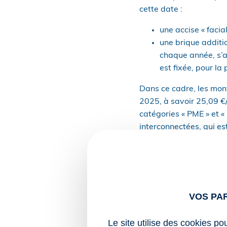
cette date :
une accise « facia
une brique additio
chaque année, s’ap
est fixée, pour l
Dans ce cadre, les mont
2025, à savoir 25,09 €
catégories « PME » et «
interconnectées, qui e
Notez que les zones non
métropolitain continent
Réunion, Mayotte, Guyan
Barthélemy, la Polynési
VOS PA
Chausey.
Tarifs normaux d’accise
Le site utilise des cookies po