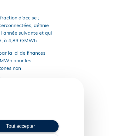
fraction d’accise ;
terconnectées, définie
 l’année suivante et qui
26, à 4,89 €/MWh.
ar la loi de finances
€/MWh pour les
 zones non
.
s au réseau électrique
deloupe, Martinique, La
 Saint-Martin, Saint-
des îles du Ponant et
Tout accepter