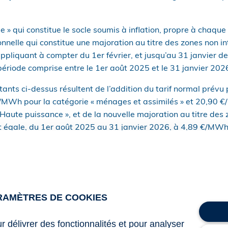
le » qui constitue le socle soumis à inflation, propre à chaque 
nnelle qui constitue une majoration au titre des zones non in
pliquant à compter du 1er février, et jusqu’au 31 janvier de
a période comprise entre le 1er août 2025 et le 31 janvier 20
ants ci-dessus résultent de l’addition du tarif normal prévu p
/MWh pour la catégorie « ménages et assimilés » et 20,90 
 Haute puissance », et de la nouvelle majoration au titre des
st égale, du 1er août 2025 au 31 janvier 2026, à 4,89 €/MWh
 interconnectées (ZNI) sont les territoires français non relié
al. Il s’agit de la Corse, des départements d’outre-mer (Gua
e), des collectivités d’outre-mer (Saint-Pierre-et-Miquelon,
e française, Wallis-et-Futuna), de la Nouvelle-Calédonie et 
RAMÈTRES DE COOKIES
 sur les charbons et les gaz naturels à usage combustible
ur délivrer des fonctionnalités et pour analyser