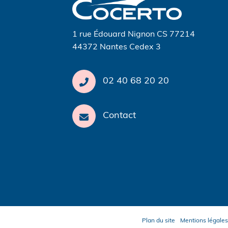
l’article
1 rue Édouard Nignon CS 77214
44372 Nantes Cedex 3
02 40 68 20 20
Contact
Plan du site
Mentions légales