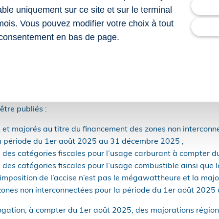
lable uniquement sur ce site et sur le terminal
 d’être apportées concernant les tarifs normaux d’accise sur
mois. Vous pouvez modifier votre choix à tout
stible :
consentement en bas de page.
st égal, du 1 er août 2025 au 31 janvier 2026, à 10,54 € par
nelle constituant la majoration au titre des ZNI de 4,89 €/M
 par mégawattheure du 1 er août 2025 au 31 janvier 2026.
ifs d’accise ?
être publiés :
 et majorés au titre du financement des zones non interconne
r la période du 1er août 2025 au 31 décembre 2025 ;
x des catégories fiscales pour l’usage carburant à compter d
 des catégories fiscales pour l’usage combustible ainsi que 
imposition de l’accise n’est pas le mégawattheure et la major
zones non interconnectées pour la période du 1er août 202
ogation, à compter du 1er août 2025, des majorations régiona