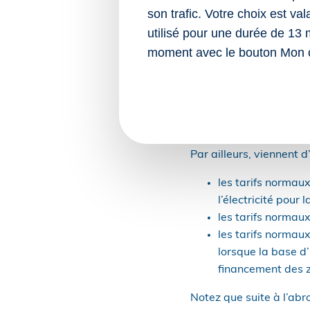
son trafic. Votre choix est va
Des précisions viennent
utilisé pour une durée de 13 
naturels à usage combu
moment avec le bouton Mon 
le tarif normal e
la brique addition
majoré à 15,43 €
… et pour les autres tar
Par ailleurs, viennent d’
les tarifs normaux
l’électricité pou
les tarifs normau
les tarifs normaux
lorsque la base d’
financement des 
Notez que suite à l’abr