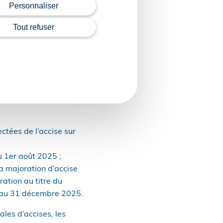
Personnaliser
 les charbons et les gaz
Tout refuser
 mégawattheure ;
Wh porte le tarif normal
ctées de l’accise sur
u 1er août 2025 ;
la majoration d’accise
ation au titre du
5 au 31 décembre 2025.
les d’accises, les