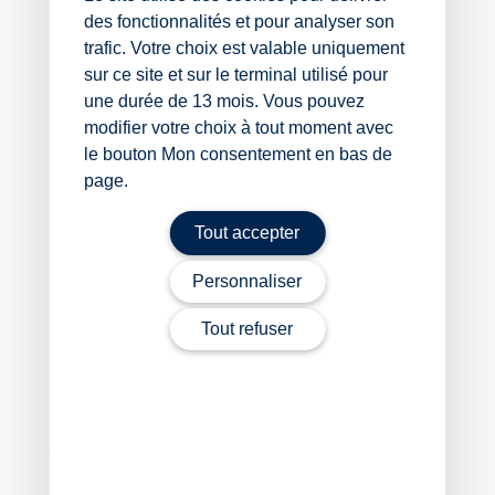
des fonctionnalités et pour analyser son
Établissement des bulletins de paie, des
trafic. Votre choix est valable uniquement
déclarations sociales et des contrats de travail de
vos salariés
sur ce site et sur le terminal utilisé pour
Télétransmission aux impôts de vos déclarations
une durée de 13 mois. Vous pouvez
et à votre AGA
modifier votre choix à tout moment avec
Accompagnement juridique et financier
le bouton Mon consentement en bas de
Recherche de solutions pour optimiser votre
page.
situation fiscale, sociale (prévoyance et retraite)
et juridique
Tout accepter
Accompagnement dans vos choix d’évolution
(association, SCM, passage en société, pacte
Personnaliser
d’associés et règlement intérieur…)
Assistance à la préparation et/ou réalisation de
Tout refuser
vos déclarations fiscales personnelles (Impôt sur
le revenu 2042 et suivantes, Impôt sur la Fortune
Immobilière)
À L’OCCASION DE LA CESSION OU
CESSATION DE VOTRE ACTIVITÉ :