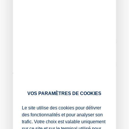
À titre de comparaison, rappelons que le taux horaire
normal de l’activité partielle remboursée à l’employeur
est de 36 % de la rémunération brute annuelle de
référence.
Du côté de l’indemnité d’activité partielle versée au
salarié placé en activité partielle, rappelons que les taux
« améliorés » s’appliquent aux demandes
d’indemnisation formulées depuis le 14 décembre 2024.
Ces taux majorés qui avaient été reconduits jusqu’au 30
juin 2025 viennent faire l’objet d’une nouvelle
reconduction jusqu’au 30 septembre 2025.
Ces taux dérogatoires peuvent donc continuer à être
VOS PARAMÈTRES DE COOKIES
appliqués à toutes les demandes de placement en
activité partielle, formulées jusqu’au 30 septembre
Le site utilise des cookies pour délivrer
2025.
des fonctionnalités et pour analyser son
Notez qu’en tout état de cause, ces taux dérogatoires
trafic. Votre choix est valable uniquement
pourront potentiellement être reconduits jusqu’au 31
sur ce site et sur le terminal utilisé pour