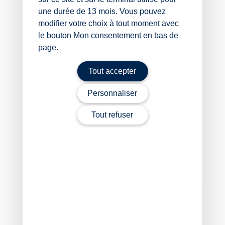
décembre 2025, conformément à ce qu’a prévu la loi
une durée de 13 mois. Vous pouvez
d’urgence pour Mayotte.
modifier votre choix à tout moment avec
Sources :
le bouton Mon consentement en bas de
page.
Décret no 2025-631 du 10 juillet 2025 portant
prolongation de l’allocation d’aide au retour à
Tout accepter
l’emploi (ARE), de l’allocation de solidarité
spécifique (ASS) et l’allocation des travailleurs
Personnaliser
indépendants (ATI) et de la majoration des taux
horaires de l’allocation et de l’indemnité d’activité
Tout refuser
partielle à Mayotte
LOI no 2025-176 du 24 février 2025 d’urgence
pour Mayotte (1)
Activité partielle à Mayotte : prolongation des taux
dérogatoires !
– © Copyright WebLex