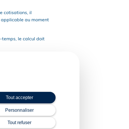
 cotisations, il
ux applicable au moment
-temps, le calcul doit
itif a été abaissé
es conditions remplies.
n et de permettre
’un côté, le calcul des
Tout accepter
s proches de la retraite
Personnaliser
de leur activité.
Tout refuser