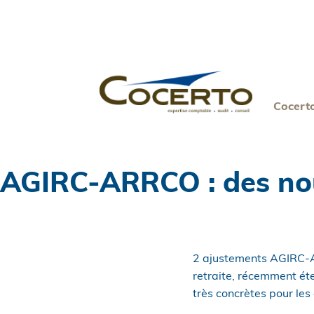
Skip
to
content
Cocert
AGIRC-ARRCO : des nou
2 ajustements AGIRC-AR
retraite, récemment ét
très concrètes pour les