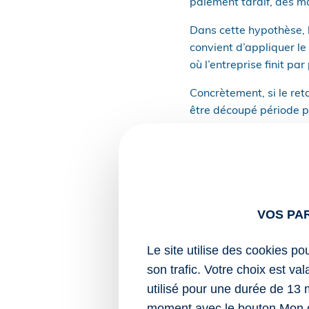
paiement tardif, des ma
Dans cette hypothèse, l
convient d’appliquer l
où l’entreprise finit par
Concrètement, si le ret
être découpé période p
La 2de concerne la retra
puisque, depuis le 1er 
Les règles AGIRC-ARRCO
l’accès à la retraite 
VOS PA
En pratique, ces change
pénalités en cas de reta
Le site utilise des cookies po
disposent d’un cadre ha
son trafic. Votre choix est va
utilisé pour une durée de 13 
Sources :
moment avec le bouton Mon 