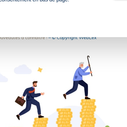
2026 relatif à l’extension et l’élargissement de l’avenant n
al interprofessionnel instituant le régime de retraite comp
2026 relatif à l’extension et l’élargissement de l’avenant n
al interprofessionnel instituant le régime de retraite comp
veautés à connaître !
– © Copyright WebLex