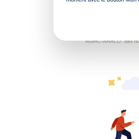
Arrêté du 17 juin 
à l’accord nation
Arrêté du 17 juin 
à l’accord nation
AGIRC-ARRCO : des nou