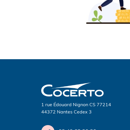
Navigation
de
l’article
1 rue Édouard Nignon CS 77214
44372 Nantes Cedex 3