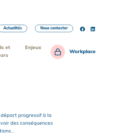
Actualités
Nous contacter
ls et
Enjeux
Workplace
eurs
départ progressif à la
avoir des conséquences
ations…