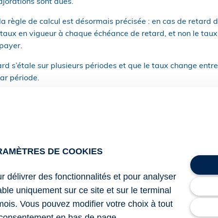
jorations sont dues.
a règle de calcul est désormais précisée : en cas de retard de
e taux en vigueur à chaque échéance de retard, et non le ta
 payer.
ard s’étale sur plusieurs périodes et que le taux change entre
ar période.
ite progressive : rappelons que l’âge d’éligibilité à ce dispos
septembre 2025, il est possible d’y accéder dès 60 ans, tout
 sont donc mises à jour afin de s’aligner sur cette évolutio
progressive complémentaire dans les mêmes conditions.
RAMÈTRES DE COOKIES
ments intéressent particulièrement les services paie et RH. D
rd de cotisations devient plus précis ; de l’autre, les salarié
ur délivrer des fonctionnalités et pour analyser
rmonisé pour organiser une transition progressive vers la fin 
lable uniquement sur ce site et sur le terminal
mois. Vous pouvez modifier votre choix à tout
consentement en bas de page.