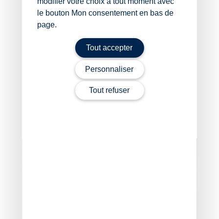
modifier votre choix à tout moment avec
prévention et de lutte relatives à la lutte contre la
le bouton Mon consentement en bas de
fièvre catarrhale ovine sur le territoire
page.
métropolitain
Arrêté du 20 mai 2026 modifiant l’arrêté du 9
Tout accepter
août 2024 fixant les mesures financières relatives
à la fièvre catarrhale ovine
Personnaliser
Arrêté du 22 mai 2026 qualifiant le niveau de
risque en matière d’influenza aviaire hautement
Tout refuser
pathogène
Agriculture : le point sur les épidémies
– © Copyright
WebLex