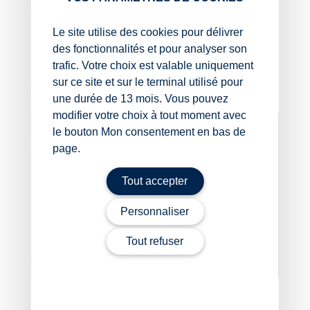
Sources :
Le site utilise des cookies pour délivrer
Conseil d’administration de l’AGS du 26 juin 2025
des fonctionnalités et pour analyser son
: « Chiffres clés -Taux de cotisation : 0,25 % ».
trafic. Votre choix est valable uniquement
AGS : maintien du taux au 1er juillet 2025 !
– ©
sur ce site et sur le terminal utilisé pour
Copyright WebLex
une durée de 13 mois. Vous pouvez
modifier votre choix à tout moment avec
le bouton Mon consentement en bas de
page.
Tout accepter
Personnaliser
Tout refuser