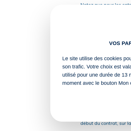
Notez que pour les entr
d’un quota minimal d’alt
soit 5 % ;
soit 3 %, mais da
l’année précédent
VOS PA
Pour les contrats concl
Le site utilise des cookies po
2027.
son trafic. Votre choix est va
Sur le plan formel et po
utilisé pour une durée de 13 
l’OPCO dans un délai d
moment avec le bouton Mon 
Autre condition importa
n’a pas bénéficié d’un
conclu entre un même e
L’aide est ensuite ver
début du contrat, sur l