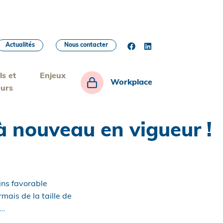
Actualités
Nous contacter
ls et
Enjeux
Workplace
eurs
à nouveau en vigueur !
ins favorable
ais de la taille de
s…