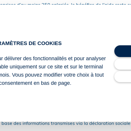
eprises d’au moins 250 salariés, le bénéfice de l’aide reste
ernants dans l’effectif :
ns ce cas à condition que leur nombre ait progressé d’au mo
e.
RAMÈTRES DE COOKIES
us en 2026, cette condition tenant au quota du nombre sera 
ur délivrer des fonctionnalités et pour analyser
lable uniquement sur ce site et sur le terminal
ur bénéficier de l’aide, l’employeur doit transmettre le contr
mois. Vous pouvez modifier votre choix à tout
e 6 mois après sa conclusion.
consentement en bas de page.
nte : le bénéfice de cette aide est également subordonné au
e aide à l’embauche d’apprentis au titre d’un contrat d’app
mployeur et un même apprenti pour la même certification pr
sée mensuellement par l’Agence de services et de paiement (
a base des informations transmises via la déclaration social