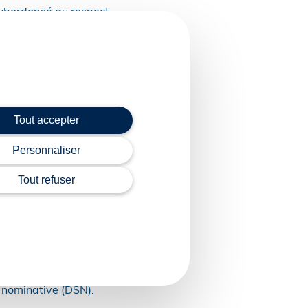
 subordonné au respect
ins 10 % par rapport à
Tout accepter
appréciée sur l’année
Personnaliser
at d’apprentissage à
Tout refuser
 fait que l’employeur
rentissage précédemment
ofessionnelle.
ASP), à compter du
e nominative (DSN).