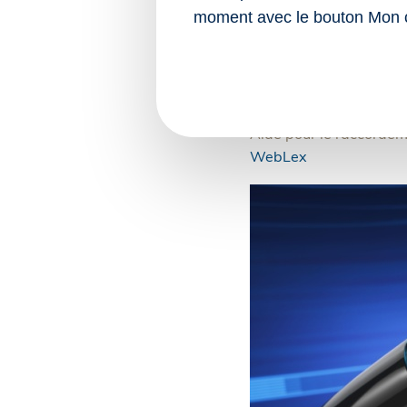
moment avec le bouton Mon 
Sources :
Décret no 2025-9
instituant une ai
en fibre optique
Aide pour le raccordeme
WebLex