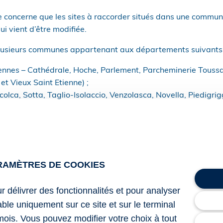
e concerne que les sites à raccorder situés dans une commune
ui vient d’être modifiée.
 plusieurs communes appartenant aux départements suivants 
 (Rennes – Cathédrale, Hoche, Parlement, Parcheminerie Touss
et Vieux Saint Etienne) ;
colca, Sotta, Taglio-Isolaccio, Venzolasca, Novella, Piedigrigg
rcurio, Borgo, Calacuccia, Castellare-di-Casinca, Castirla, A
nes de Corse sont à présent concernées par cette aide finan
onacia-d’Aullène, Villanova, Campi, Canale-di-Verde, Matra,
RAMÈTRES DE COOKIES
 Pietracorbara, Poggio-Mezzana, Sant’Andréa-di-Cotone, Sa
t Velone-Orneto.
ur délivrer des fonctionnalités et pour analyser
a gestion et l’attribution de l’aide restent confiées à l’Agenc
lable uniquement sur ce site et sur le terminal
toute demande d’aide devra être déposée avant le 31 janvi
mois. Vous pouvez modifier votre choix à tout