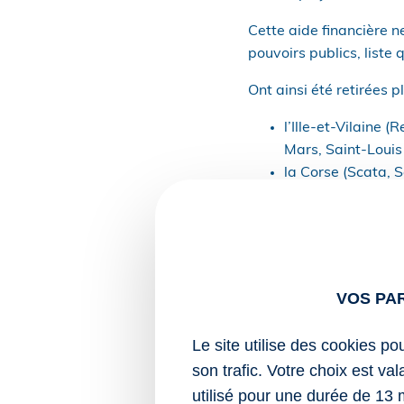
Cette aide financière n
pouvoirs publics, liste q
Ont ainsi été retirées
l’Ille-et-Vilaine
Mars, Saint-Louis 
la Corse (Scata, S
Santa-Lucia-di-Me
Belgodère).
En revanche, des commu
Bastelicaccia, Foce, M
VOS PA
Casevecchie, Pianello,
Santa-Maria-di-Lota e
Le site utilise des cookies po
Pour rappel, notez que l
son trafic. Votre choix est va
paiement (ASP) et que 
utilisé pour une durée de 13 