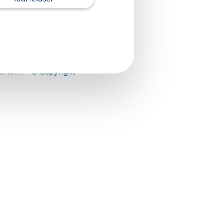
 18 juillet 2025
cordement à un réseau
difiée…
– © Copyright