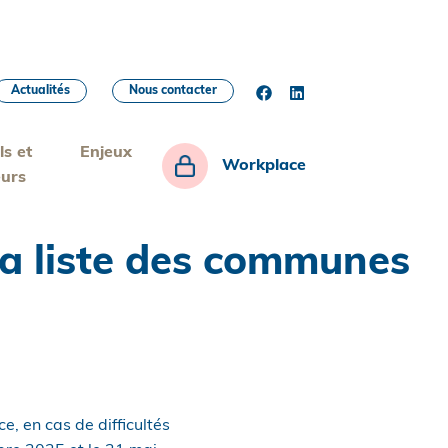
Actualités
Nous contacter
ls et
Enjeux
Workplace
eurs
 la liste des communes
e, en cas de difficultés