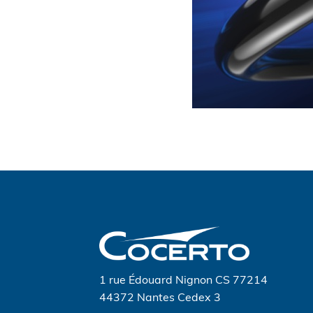
Navigation
de
l’article
1 rue Édouard Nignon CS 77214
44372 Nantes Cedex 3