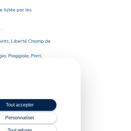
 listée par les
:
aints, Liberté Champ de
io, Pioggiola, Porri,
lando, Alzi,
cière, à savoir Alata,
 Olmi-Cappella, Pero-
n-Martino-di-Lota,
Tout accepter
e de services et de
Personnaliser
er 2027.
Tout refuser