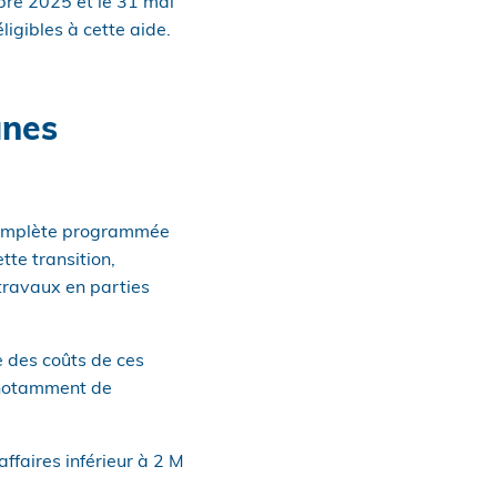
bre 2025 et le 31 mai
igibles à cette aide.
unes
 complète programmée
tte transition,
travaux en parties
e des coûts de ces
 notamment de
affaires inférieur à 2 M