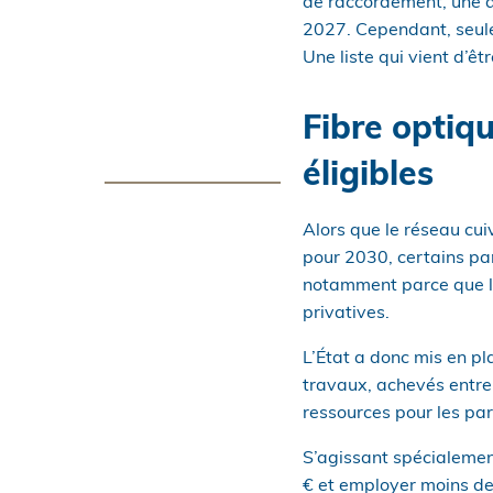
de raccordement, une a
2027. Cependant, seules
Une liste qui vient d’êt
Fibre optiq
éligibles
Alors que le réseau cu
pour 2030, certains part
notamment parce que le
privatives.
L’État a donc mis en pl
travaux, achevés entre
ressources pour les part
S’agissant spécialement 
€ et employer moins de