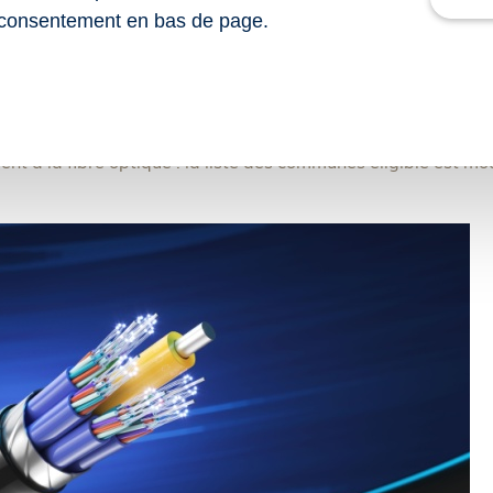
consentement en bas de page.
49 du 8 septembre 2025 modifiant le décret no 2025-674 du
de à la réalisation des travaux en domaine privé pour le rac
nt à la fibre optique : la liste des communes éligible est mo