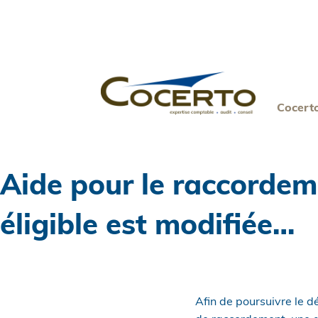
Skip
to
content
Cocert
Aide pour le raccordeme
éligible est modifiée…
Afin de poursuivre le d