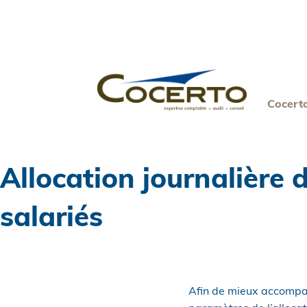
Skip
to
content
Cocert
Allocation journalière 
salariés
Afin de mieux accompag