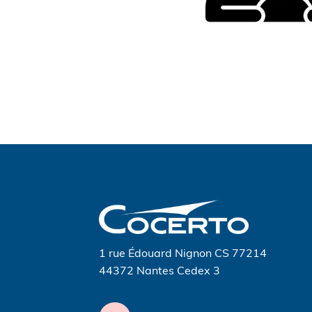
Navigation
de
l’article
1 rue Édouard Nignon CS 77214
44372 Nantes Cedex 3