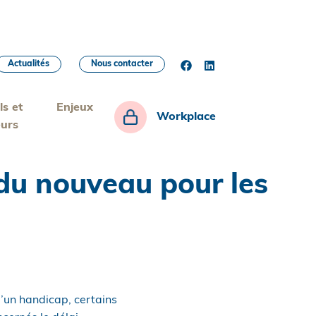
Actualités
Nous contacter
ls et
Enjeux
Workplace
eurs
 du nouveau pour les
’un handicap, certains