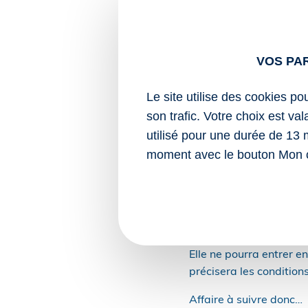
Dans peu de temps, dès 
désigner celui qui perce
Toutefois, l’AJPP pourr
VOS PA
partage effectif de la p
Le site utilise des cookies po
Cette possibilité suppo
son trafic. Votre choix est va
allocations familiales 
utilisé pour une durée de 13 
alternée.
moment avec le bouton Mon 
L’objectif est simple :
accompagne l’enfant au
Attention toutefois : c
ne s’appliquera pas i
Elle ne pourra entrer e
précisera les condition
Affaire à suivre donc…