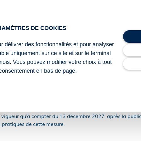
lors la résidence alternée est effectivement mise en place, 
vra l’allocation.
a, dans certains cas, être ouverte aux deux parents afin de 
RAMÈTRES DE COOKIES
rise en charge de l’enfant.
ur délivrer des fonctionnalités et pour analyser
se qu’ils remplissent les conditions requises, notamment cel
lable uniquement sur ce site et sur le terminal
et à l’attribution du complément de libre choix du mode de g
mois. Vous pouvez modifier votre choix à tout
consentement en bas de page.
 permettre aux deux parents de s’organiser plus équitablemen
 quotidien.
ette possibilité d’ouverture de l’AJPP aux deux parents en cas
mmédiatement.
n vigueur qu’à compter du 13 décembre 2027, après la public
s pratiques de cette mesure.