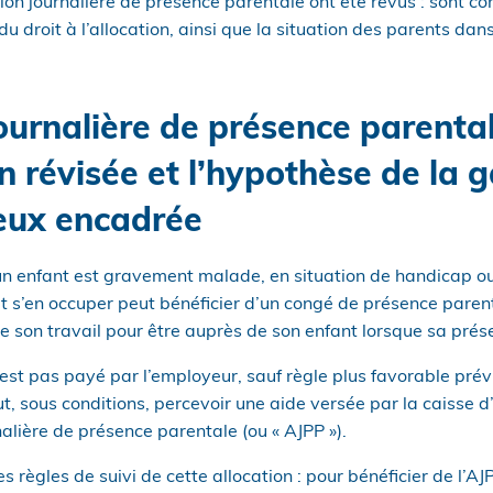
ion journalière de présence parentale ont été revus : sont co
droit à l’allocation, ainsi que la situation des parents dan
ournalière de présence parental
 révisée et l’hypothèse de la 
eux encadrée
n enfant est gravement malade, en situation de handicap ou
oit s’en occuper peut bénéficier d’un congé de présence paren
 son travail pour être auprès de son enfant lorsque sa prés
’est pas payé par l’employeur, sauf règle plus favorable prév
t, sous conditions, percevoir une aide versée par la caisse d’
rnalière de présence parentale (ou « AJPP »).
es règles de suivi de cette allocation : pour bénéficier de l’AJP