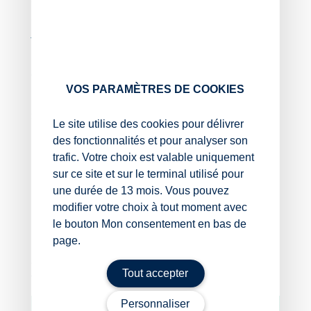
Cette démarche doit être réalisée dans les 30 jours
suivant l’acte et /ou le fait rendant nécessaire la mise à
jour.
Notez qu’en l’absence d’une bonne exécution de ces
obligations en temps et en heure, le greffier peut
VOS PARAMÈTRES DE COOKIES
mettre en demeure l’association de se mettre en règle.
Sources :
Le site utilise des cookies pour délivrer
des fonctionnalités et pour analyser son
Article L 561-46-1 du Code monétaire et
trafic. Votre choix est valable uniquement
financier
sur ce site et sur le terminal utilisé pour
Loi no 2024-364 du 22 avril 2024 portant
diverses dispositions d’adaptation au droit de
une durée de 13 mois. Vous pouvez
l’Union européenne en matière d’économie, de
modifier votre choix à tout moment avec
finances, de transition écologique, de droit pénal,
le bouton Mon consentement en bas de
de droit social et en matière agricole (Article 7)
page.
Associations et bénéficiaires effectifs : rien à déclarer ?
Tout accepter
– © Copyright WebLex
Personnaliser