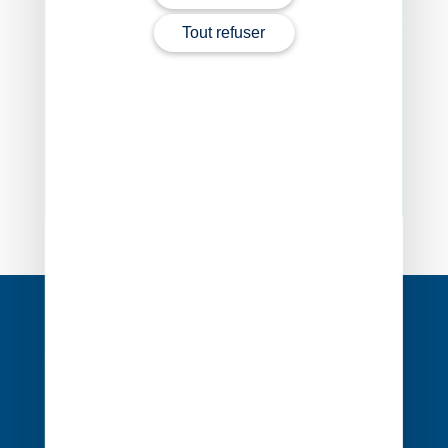
Tout refuser
Navigation
de
l’article
1 rue Édouard Nignon CS 77214
44372 Nantes Cedex 3