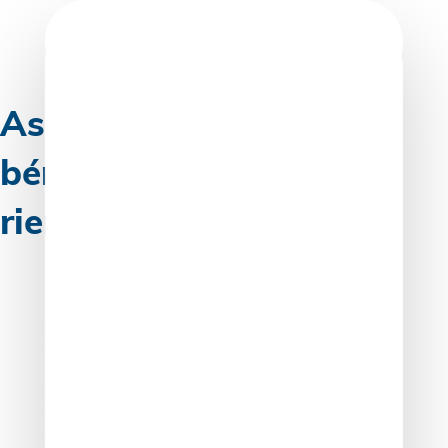
Skip
to
content
Associations et
bénéficiaires effectifs :
rien à déclarer ?
Si déclarer les bénéficiaires effectifs d’une société lors
de sa création est devenu un réflexe, ce n’est peut-être
pas tout à fait le cas pour les associations. Pourtant,
ces structures sont, elles aussi, soumises à cette
obligation de transparence. Faisons le point sur le
sujet…