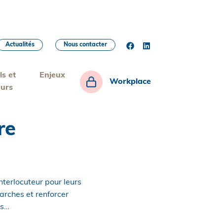
Actualités
Nous contacter
ls et
Enjeux
Workplace
eurs
re
terlocuteur pour leurs
marches et renforcer
ns…