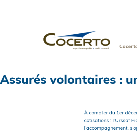
Skip
to
content
Cocert
Assurés volontaires : 
À compter du 1er décemb
cotisations : l’Urssaf P
l’accompagnement, s’o