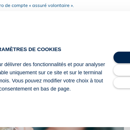
 de compte « assuré volontaire ».
imaire d’assurance maladie (CPAM) reste l’interlocuteur pou
u la sortie du dispositif d’assurance volontaire.
où l’assuré volontaire est titulaire d’un autre compte Urssaf,
RAMÈTRES DE COOKIES
ur délivrer des fonctionnalités et pour analyser
saf.fr « Assurés volontaires, la gestion de votre compte évolu
lable uniquement sur ce site et sur le terminal
mois. Vous pouvez modifier votre choix à tout
une nouveauté à connaître
– © Copyright WebLex
consentement en bas de page.