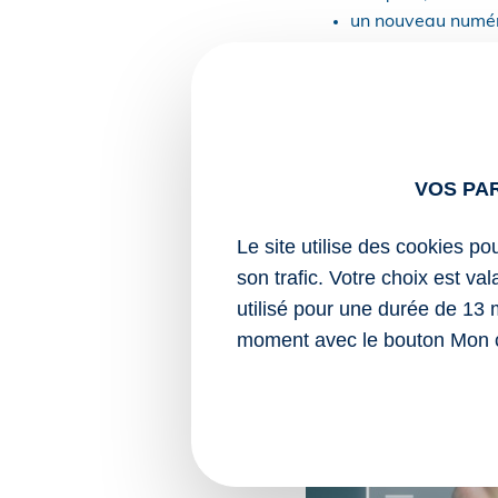
un nouveau numéro
Notez que la caisse pr
concernant l’adhésion o
Enfin, dans l’hypothèse 
par l’Urssaf habituel.
VOS PA
Sources :
Le site utilise des cookies po
Actualité de l’Urs
son trafic. Votre choix est va
novembre 2025.
utilisé pour une durée de 13 
Assurés volontaires : 
moment avec le bouton Mon 