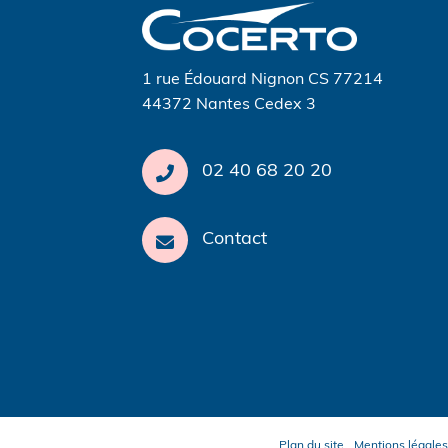
l’article
1 rue Édouard Nignon CS 77214
44372 Nantes Cedex 3
02 40 68 20 20
Contact
Plan du site
Mentions légales