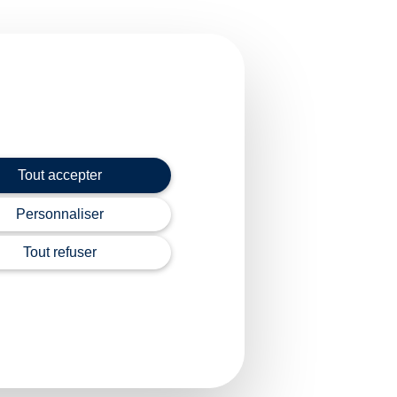
r les démarches
 ce dernier sera géré
Tout accepter
e » publiée le 13
Personnaliser
Tout refuser