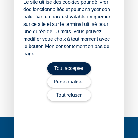
Le site utilise des cookies pour délivrer
commerciale, du 18 février 2026, no 23-23681
des fonctionnalités et pour analyser son
trafic. Votre choix est valable uniquement
La petite histoire du jour
– © Copyright WebLex
sur ce site et sur le terminal utilisé pour
une durée de 13 mois. Vous pouvez
modifier votre choix à tout moment avec
le bouton Mon consentement en bas de
page.
Tout accepter
Personnaliser
Tout refuser
Navigation
de