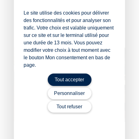
Source :
Le site utilise des cookies pour délivrer
des fonctionnalités et pour analyser son
Arrêt de la Cour de cassation, chambre sociale,
du 25 mars 2026, no 24-22717
trafic. Votre choix est valable uniquement
sur ce site et sur le terminal utilisé pour
La petite histoire du jour
– © Copyright WebLex
une durée de 13 mois. Vous pouvez
modifier votre choix à tout moment avec
le bouton Mon consentement en bas de
page.
Tout accepter
Personnaliser
Tout refuser