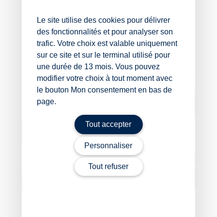
Source :
Le site utilise des cookies pour délivrer
des fonctionnalités et pour analyser son
Arrêt de la Cour de cassation, chambre sociale,
du 14 janvier 2026, no 24-17960
trafic. Votre choix est valable uniquement
sur ce site et sur le terminal utilisé pour
La petite histoire du jour
– © Copyright WebLex
une durée de 13 mois. Vous pouvez
modifier votre choix à tout moment avec
le bouton Mon consentement en bas de
page.
Tout accepter
Personnaliser
Tout refuser