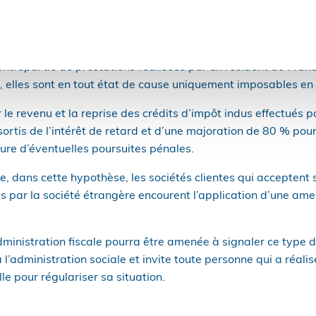
sitif anti-abus, l’administration fiscale réintègre les sommes
enus du consultant, comme si cette société n’avait jamais ex
t sur le revenu dans la catégorie des bénéfices non commerc
ntrepartie de prestations réalisées par un résident de Franc
e, elles sont en tout état de cause uniquement imposables en
 le revenu et la reprise des crédits d’impôt indus effectués p
sortis de l’intérêt de retard et d’une majoration de 80 % p
ure d’éventuelles poursuites pénales.
que, dans cette hypothèse, les sociétés clientes qui acceptent
 par la société étrangère encourent l’application d’une am
administration fiscale pourra être amenée à signaler ce type 
l’administration sociale et invite toute personne qui a réalis
le pour régulariser sa situation.