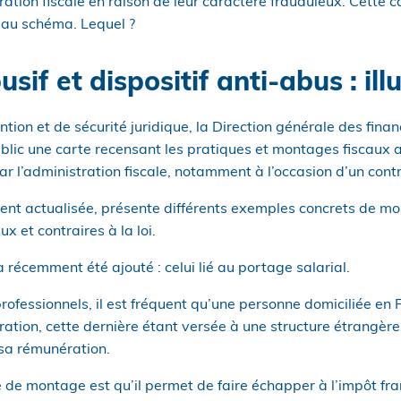
ration fiscale en raison de leur caractère frauduleux. Cette
eau schéma. Lequel ?
if et dispositif anti-abus : ill
tion et de sécurité juridique, la Direction générale des fina
blic une carte recensant les pratiques et montages fiscaux 
r l’administration fiscale, notamment à l’occasion d’un contrô
ment actualisée, présente différents exemples concrets de m
x et contraires à la loi.
écemment été ajouté : celui lié au portage salarial.
rofessionnels, il est fréquent qu’une personne domiciliée en
tion, cette dernière étant versée à une structure étrangère 
 sa rémunération.
 de montage est qu’il permet de faire échapper à l’impôt fr