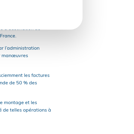
 perçues par la société
isté. Les sommes sont
iaux.
e à destination de
 France.
ar l’administration
our manœuvres
 sciemment les factures
ende de 50 % des
de montage et les
é de telles opérations à