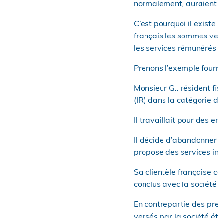
normalement, auraient 
C’est pourquoi il existe
français les sommes ver
les services rémunérés 
Prenons l’exemple fourn
Monsieur G., résident f
(IR) dans la catégorie
Il travaillait pour des
Il décide d’abandonner
propose des services i
Sa clientèle française 
conclus avec la société
En contrepartie des pre
versés par la société é