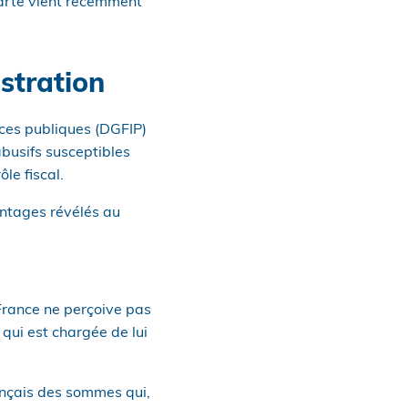
 carte vient récemment
ustration
nces publiques (DGFIP)
abusifs susceptibles
le fiscal.
ontages révélés au
 France ne perçoive pas
qui est chargée de lui
ançais des sommes qui,