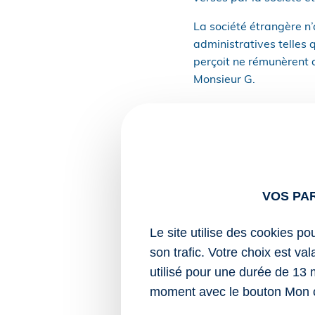
La société étrangère n’
administratives telles q
perçoit ne rémunèrent a
Monsieur G.
Sur le plan fiscal, Mon
crédit d’impôt destiné 
qualité de prestataire 
en France. En outre, bie
Sur le plan social, ce 
VOS PA
cotisations sociales du
sociales françaises.
Le site utilise des cookies po
son trafic. Votre choix est va
Par exemple, après une 
utilisé pour une durée de 13 
embauche en France, Mo
exercée via la société 
moment avec le bouton Mon 