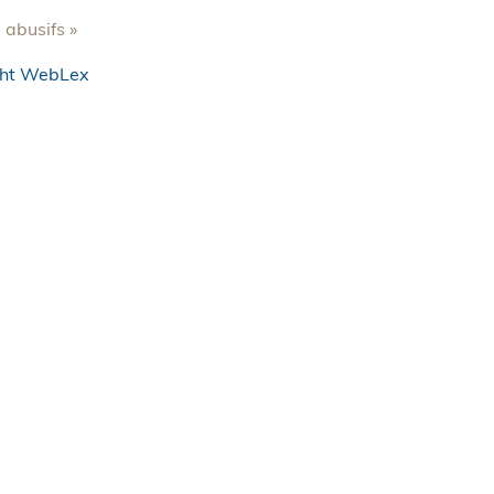
 abusifs »
ght WebLex