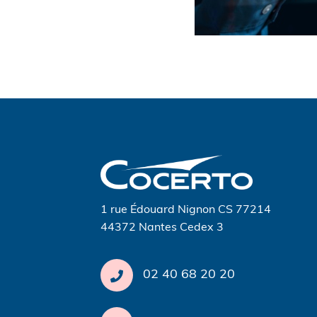
Navigation
de
l’article
1 rue Édouard Nignon CS 77214
44372 Nantes Cedex 3
02 40 68 20 20