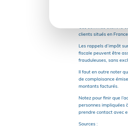
En application du dispo
étrangère dans les rev
donc imposées à l’impô
Ces sommes étant la co
clients situés en Franc
Les rappels d’impôt sur
fiscale peuvent être as
frauduleuses, sans excl
Il faut en outre noter 
de complaisance émises
montants facturés.
Notez pour finir que l’
personnes impliquées à 
prendre contact avec el
Sources :