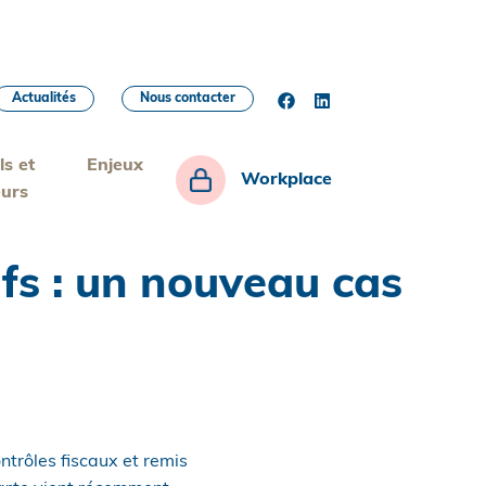
Actualités
Nous contacter
ls et
Enjeux
Workplace
eurs
fs : un nouveau cas
trôles fiscaux et remis