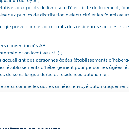
position du foyer ;
elatives aux points de livraison d’électricité du logement, fou
seaux publics de distribution d’électricité et les fournisseurs 
ergie prévu pour les occupants des résidences sociales est
ers conventionnés APL ;
termédiation locative (IML) ;
s accueillant des personnes âgées (établissements d’héber
s, établissements d’hébergement pour personnes âgées, ét
tés de soins longue durée et résidences autonomie).
e sera, comme les autres années, envoyé automatiquement aux
 :
, envoyé par courrier ;
atiquement déduit sur les factures d’électricité et / ou de 
ciaire ;
rgie, c’est-à-dire que le montant de l’aide est disponible di