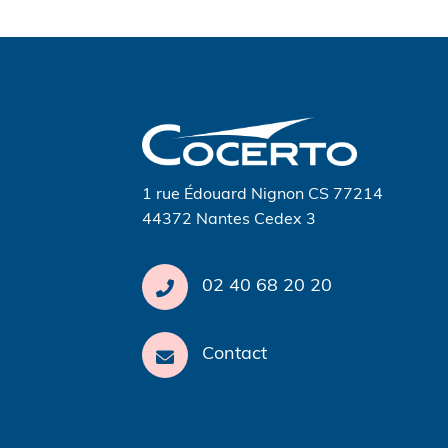
Navigation
de
l’article
1 rue Édouard Nignon CS 77214
44372 Nantes Cedex 3
02 40 68 20 20
Contact