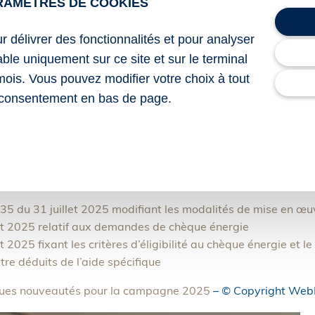
RAMÈTRES DE COOKIES
 réserve d’activation de ce format par le bénéficiaire.
ur délivrer des fonctionnalités et pour analyser
ergie s’étend de 48 à 277 €, calculé sur en fonction des reve
lable uniquement sur ce site et sur le terminal
e.
mois. Vous pouvez modifier votre choix à tout
 éligible, il convient de se rapprocher de l’Agence de servi
consentement en bas de page.
er 2026.
ouveaux chèques énergie ne pourront plus servir à payer des 
5 du 31 juillet 2025 modifiant les modalités de mise en œu
let 2025 relatif aux demandes de chèque énergie
t 2025 fixant les critères d’éligibilité au chèque énergie et l
re déduits de l’aide spécifique
ques nouveautés pour la campagne 2025
– © Copyright Web