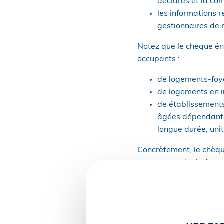
déclarés et la com
les informations r
gestionnaires de ré
Notez que le chèque én
occupants :
de logements-foy
de logements en in
de établissement
âgées dépendante
longue durée, uni
Concrètement, le chèqu
pourra prendre la forme
d’un chèque papier
d’un montant autom
demande du bénéfi
d’un e-chèque éne