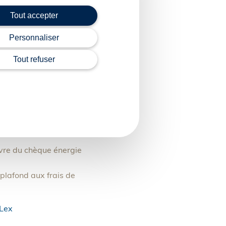
Tout accepter
nus et de la
Personnaliser
Tout refuser
ces et de paiement
travaux de rénovation
vre du chèque énergie
e plafond aux frais de
Lex