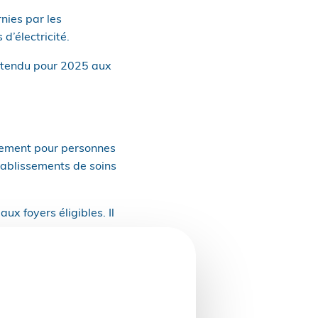
rnies par les
d’électricité.
 étendu pour 2025 aux
gement pour personnes
ablissements de soins
 foyers éligibles. Il
gaz, sous réserve d’une
rectement dans l’espace