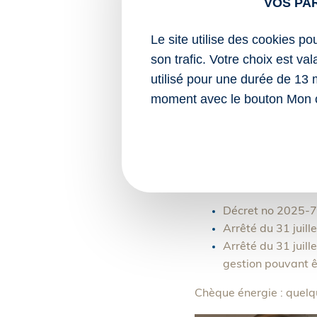
VOS PA
bénéficiaire, sous
Le site utilise des cookies po
Le forfait du chèque én
son trafic. Votre choix est va
composition du ménag
utilisé pour une durée de 13 
Si un ménage pense être
moment avec le bouton Mon 
(ASP) avant le 28 févri
Enfin, notez que les n
énergétique.
Sources :
Décret no 2025-73
Arrêté du 31 juil
Arrêté du 31 juille
gestion pouvant êt
Chèque énergie : quel