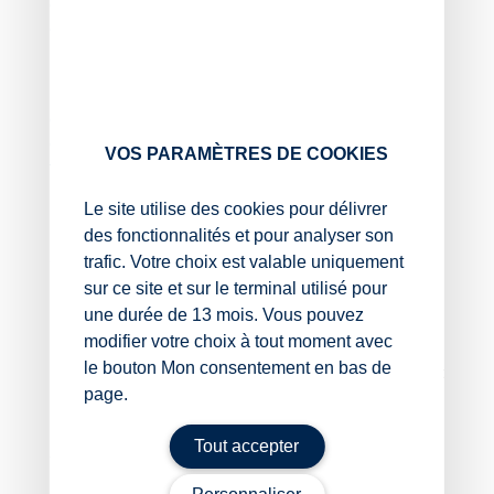
d’évaluation en santé (ANAES), peu importe, à cet
égard, que l’avis soit assorti ou non de
recommandations.
L’administration précise, par ailleurs, que l’intérêt
diagnostique ou thérapeutique d’un acte de médecine
ou de chirurgie esthétique constitue une question de
VOS PARAMÈTRES DE COOKIES
fait que le professionnel de santé doit pouvoir établir
par tous moyens afin de justifier de l’application de
Le site utilise des cookies pour délivrer
l’exonération de la TVA à son acte.
des fonctionnalités et pour analyser son
Sources :
trafic. Votre choix est valable uniquement
sur ce site et sur le terminal utilisé pour
Actualité BOFIP du 9 avril 2025 – Précisions sur
une durée de 13 mois. Vous pouvez
les conditions et les modalités d’octroi de
modifier votre choix à tout moment avec
l’exonération de TVA prévue au 1o du 4 de
le bouton Mon consentement en bas de
l’article 261 du CGI pour les actes de médecine et
page.
de chirurgie esthétique
Chirurgie esthétique : avec ou sans TVA ?
– © Copyright
Tout accepter
WebLex