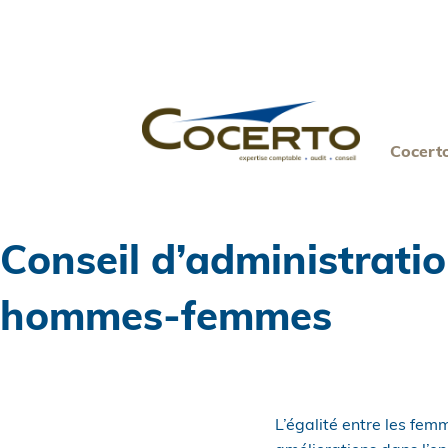
Skip
to
content
Cocert
Conseil d’administratio
hommes-femmes
L’égalité entre les fem