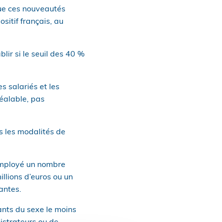
que ces nouveautés
sitif français, au
lir si le seuil des 40 %
s salariés et les
réalable, pas
s les modalités de
 employé un nombre
illions d’euros ou un
antes.
ants du sexe le moins