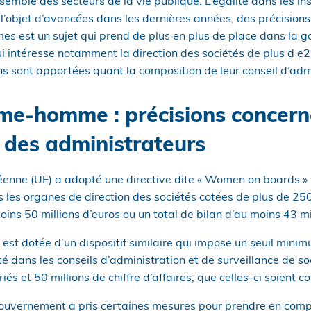
semble des secteurs de la vie publique. L’égalité dans les in
 l’objet d’avancées dans les dernières années, des précisio
s est un sujet qui prend de plus en plus de place dans la 
ui intéresse notamment la direction des sociétés de plus d e2
ns sont apportées quant la composition de leur conseil d’adm
me-homme : précisions concern
 des administrateurs
éenne (UE) a adopté une directive dite « Women on boards »
s les organes de direction des sociétés cotées de plus de 250
moins 50 millions d’euros ou un total de bilan d’au moins 43 mi
est dotée d’un dispositif similaire qui impose un seuil mini
é dans les conseils d’administration et de surveillance de s
és et 50 millions de chiffre d’affaires, que celles-ci soient c
ouvernement a pris certaines mesures pour prendre en comp