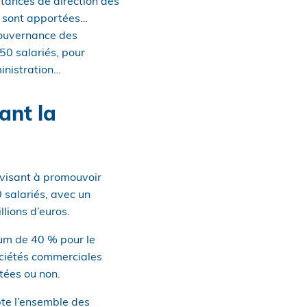
stances de direction des
ns sont apportées…
gouvernance des
50 salariés, pour
inistration…
ant la
 visant à promouvoir
 salariés, avec un
llions d’euros.
mum de 40 % pour le
ociétés commerciales
otées ou non.
te l’ensemble des