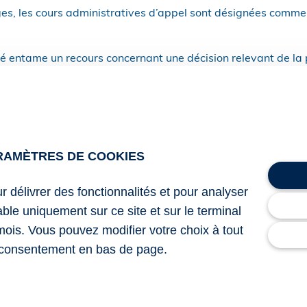
iges, les cours administratives d’appel sont désignées comme
sé entame un recours concernant une décision relevant de la p
er son recours tant à son auteur qu’à son bénéficiaire par voie
 de réception, et ce, dans un délai de 15 jours francs à co
la date d’envoi du courrier qui est prise en compte pour satisfai
RAMÈTRES DE COOKIES
cours administratives d’appel disposent de 10 mois, à compte
 selon la procédure simplifiée.
ur délivrer des fonctionnalités et pour analyser
lable uniquement sur ce site et sur le terminal
mois. Vous pouvez modifier votre choix à tout
2 du 21 avril 2026 relatif à la simplification de la procédur
consentement en bas de page.
mentale et à l’accélération de certains projets
ental : une procédure simplifiée et accélérée
– © Copyright