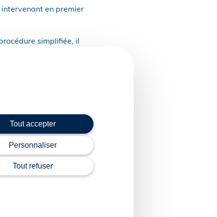
 intervenant en premier
rocédure simplifiée, il
 de courrier
mpter de la date du
re le délai.
r de l’enregistrement de
Tout accepter
Personnaliser
Tout refuser
e contentieuse en
 WebLex