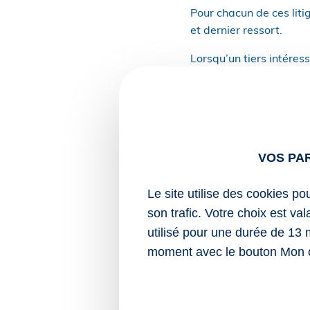
Pour chacun de ces lit
et dernier ressort.
Lorsqu’un tiers intéres
a l’obligation de notifi
recommandé avec accusé
dépôt de son recours.
Il faut noter que c’est 
VOS PA
Il est précisé que les 
la requête, pour statuer
Le site utilise des cookies po
son trafic. Votre choix est va
Sources :
utilisé pour une durée de 13 
Décret no 2026-30
moment avec le bouton Mon 
matière environne
Contentieux environnem