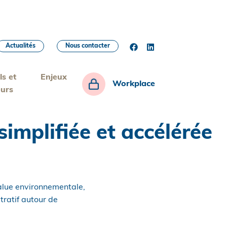
Actualités
Nous contacter
ls et
Enjeux
Workplace
eurs
implifiée et accélérée
value environnementale,
ratif autour de