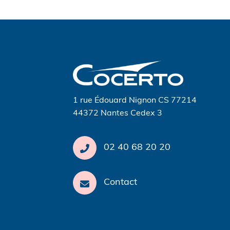
Navigation
de
l’article
1 rue Édouard Nignon CS 77214
44372 Nantes Cedex 3
02 40 68 20 20
Contact