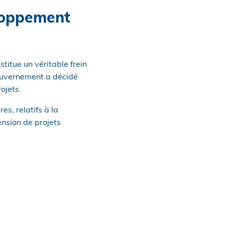
eloppement
titue un véritable frein
Gouvernement a décidé
ojets.
es, relatifs à la
tension de projets