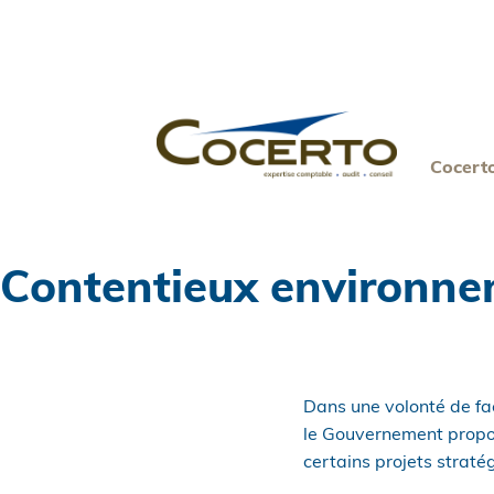
Skip
to
content
Cocert
Contentieux environnem
Dans une volonté de fac
le Gouvernement propos
certains projets strat