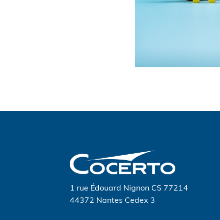
Navigation
de
l’article
1 rue Édouard Nignon CS 77214
44372 Nantes Cedex 3