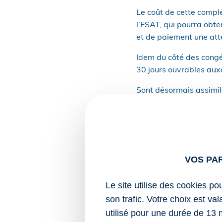
Le coût de cette complé
l’ESAT, qui pourra obte
et de paiement une atte
Idem du côté des congés
30 jours ouvrables auxq
Sont désormais assimil
les périodes équi
les périodes de co
les périodes pend
(professionnel ou 
VOS PA
À l’instar des autres s
ouvrira droit à 2 jours
Le site utilise des cookies po
la période annuelle.
son trafic. Votre choix est va
utilisé pour une durée de 13 
De la même manière, le