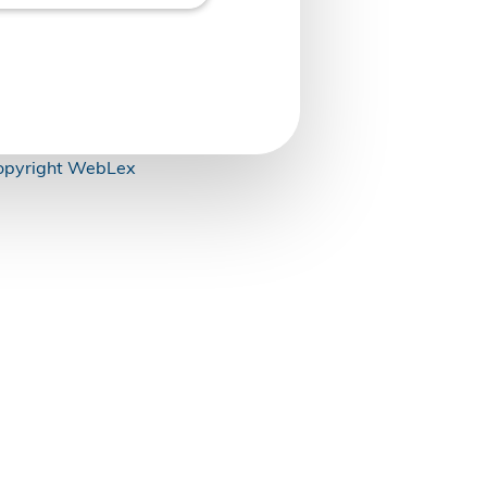
sionnels des
t par le travail
opyright WebLex