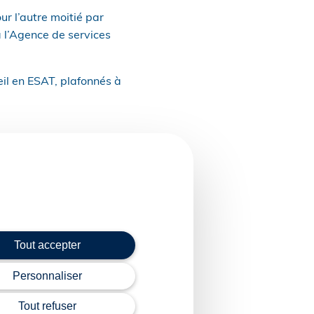
ur l’autre moitié par
à l’Agence de services
eil en ESAT, plafonnés à
u d’adoption ;
se d’arrêt maladie
ie non professionnelle
Tout accepter
bles sur l’ensemble de
Personnaliser
 le droit à un congé
Tout refuser