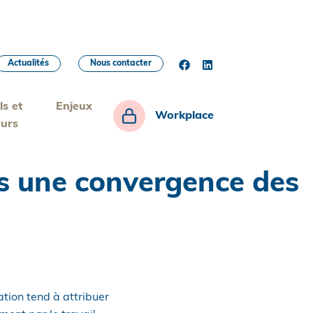
Actualités
Nous contacter
ls et
Enjeux
Workplace
eurs
rs une convergence des
tion tend à attribuer