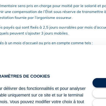
mentaire sera pris en charge pour moitié par le salarié et po
nir une compensation de l’État sous réserve de transmettre 
station fournie par l’organisme assureur.
 payés qui sont fixés à 2,5 jours ouvrables par mois d’accu
uels peuvent s’ajouter 3 jours mobiles.
és à un mois d’accueil ou pris en compte comme tels :
valentes à 4 semaines (ou 24 jours de présence en ESAT) ;
ngé, congé maternité, de paternité et d’accueil de l’enfant o
ant lesquelles l’exécution du contrat est suspendue pour cau
non professionnel).
RAMÈTRES DE COOKIES
alariés, l’arrêt maladie consécutif à un accident ou une malad
 ouvrables de mois d’absence dans la limite de 24 jours ouvra
ur délivrer des fonctionnalités et pour analyser
lable uniquement sur ce site et sur le terminal
mois. Vous pouvez modifier votre choix à tout
s conjoints et partenaires d’un PACS doivent également avoir