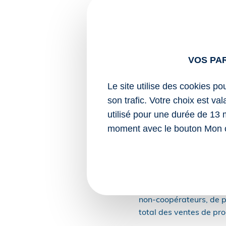
Les opérations réalisée
approvisionnements ne 
notamment pas prises e
remise en cause totale 
VOS PA
Il est précisé que les 
produits d’agrofournitu
Le site utilise des cookies po
conclus directement pa
son trafic. Votre choix est va
utilisé pour une durée de 13 
Par conséquent, les bén
moment avec le bouton Mon 
permettre à la coopérat
d’IS.
En l’absence de clé de r
la rémunération de ces
perçues au titre de la 
non-coopérateurs, de p
total des ventes de pr