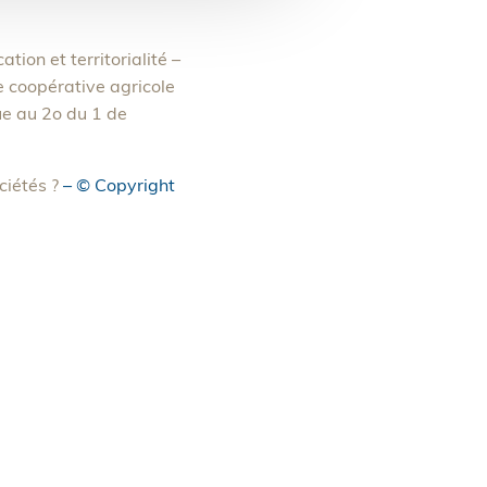
tion et territorialité –
 coopérative agricole
ue au 2o du 1 de
ciétés ?
– © Copyright