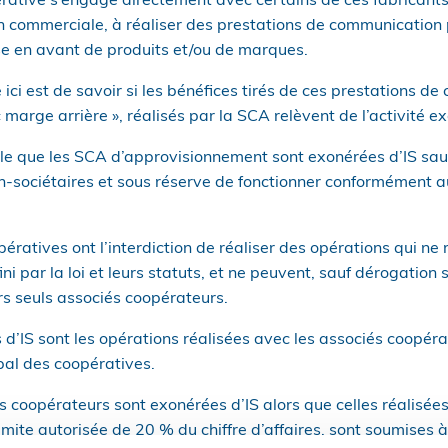
rative s’engage directement avec certains de ces fabricants
n commerciale, à réaliser des prestations de communication 
se en avant de produits et/ou de marques.
ici est de savoir si les bénéfices tirés de ces prestations de
marge arrière », réalisés par la SCA relèvent de l’activité e
lle que les SCA d’approvisionnement sont exonérées d’IS sauf
-sociétaires et sous réserve de fonctionner conformément au
ératives ont l’interdiction de réaliser des opérations qui ne 
fini par la loi et leurs statuts, et ne peuvent, sauf dérogation
rs seuls associés coopérateurs.
 d’IS sont les opérations réalisées avec les associés coopéra
ipal des coopératives.
 coopérateurs sont exonérées d’IS alors que celles réalisées
mite autorisée de 20 % du chiffre d’affaires, sont soumises à 