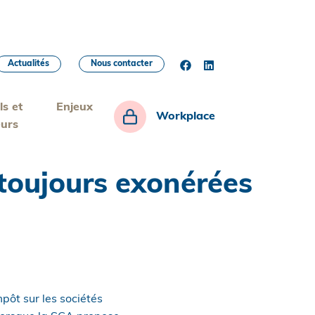
Actualités
Nous contacter
ls et
Enjeux
Workplace
eurs
 toujours exonérées
pôt sur les sociétés