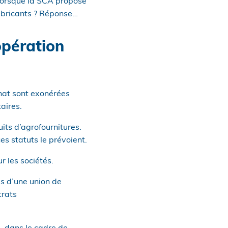
l lorsque la SCA propose
abricants ? Réponse…
opération
chat sont exonérées
aires.
its d’agrofournitures.
es statuts le prévoient.
r les sociétés.
ès d’une union de
trats