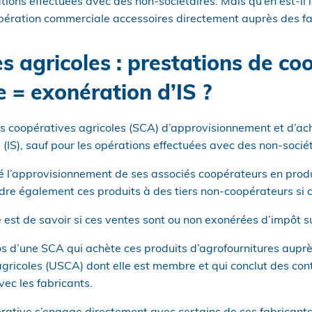
rations effectuées avec des non-sociétaires. Mais qu’en est-i
pération commerciale accessoires directement auprès des f
s agricoles : prestations de co
 = exonération d’IS ?
tés coopératives agricoles (SCA) d’approvisionnement et d’a
 (IS), sauf pour les opérations effectuées avec des non-sociét
é l’approvisionnement de ses associés coopérateurs en produ
ndre également ces produits à des tiers non-coopérateurs si c
 est de savoir si ces ventes sont ou non exonérées d’impôt su
os d’une SCA qui achète ces produits d’agrofournitures aupr
gricoles (USCA) dont elle est membre et qui conclut des con
ec les fabricants.