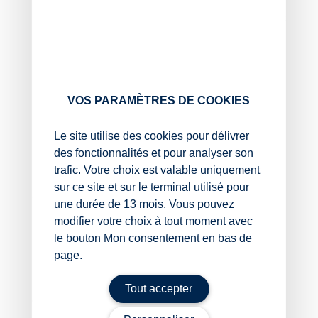
sont redevables les particuliers et les entreprises
fiscalement domiciliées ou dont le siège social est
situé à Mayotte et dont le recouvrement incombe
aux comptables publics ;
les délais de dépôt des déclarations de
succession et des actes soumis à la publicité
foncière ;
VOS PARAMÈTRES DE COOKIES
la période pendant laquelle les pénalités et les
majorations prévues en cas de retard de
Le site utilise des cookies pour délivrer
paiement des impôts à l’encontre des particuliers
des fonctionnalités et pour analyser son
et des entreprises de Mayotte ne sont pas
trafic. Votre choix est valable uniquement
applicables.
sur ce site et sur le terminal utilisé pour
Sources :
une durée de 13 mois. Vous pouvez
modifier votre choix à tout moment avec
Décret no 2025-603 du 30 juin 2025 prorogeant
le bouton Mon consentement en bas de
certains délais en faveur de la population de
page.
Mayotte
Délais de paiement en faveur de Mayotte : un report de
Tout accepter
date reporté !
– © Copyright WebLex