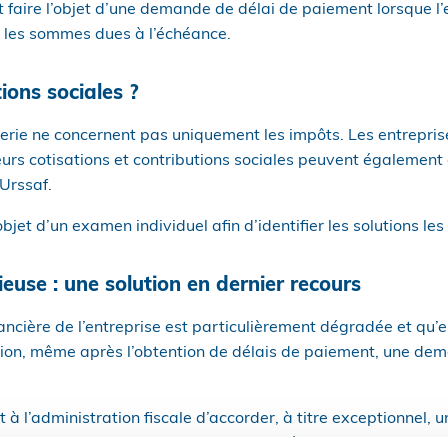
faire l’objet d’une demande de délai de paiement lorsque l’
er les sommes dues à l’échéance.
tions sociales ?
orerie ne concernent pas uniquement les impôts. Les entrepris
 leurs cotisations et contributions sociales peuvent égaleme
Urssaf.
objet d’un examen individuel afin d’identifier les solutions le
use : une solution en dernier recours
ancière de l’entreprise est particulièrement dégradée et qu’el
ation, même après l’obtention de délais de paiement, une de
à l’administration fiscale d’accorder, à titre exceptionnel, u
 impositions directes, ou encore une modération des sommes 