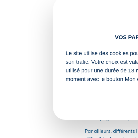
La demande doit être fo
de l’espace professionn
L’administration dispos
VOS PA
dans certaines situatio
En l’absence de répons
Le site utilise des cookies po
son trafic. Votre choix est va
Des interlocuteur
utilisé pour une durée de 13 
moment avec le bouton Mon 
Les entreprises confron
dispositifs d’accompagn
leur situation.
Les services de la Dir
accompagnement personn
Par ailleurs, différents