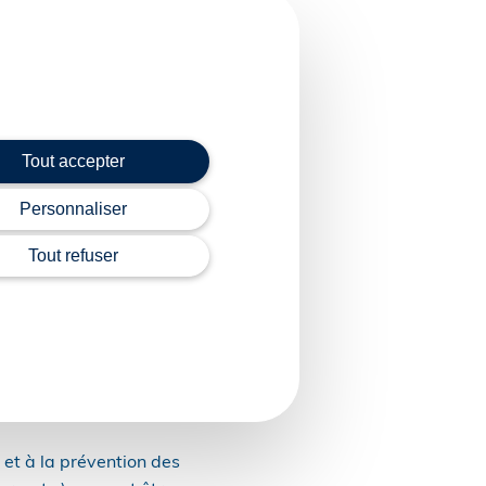
 messagerie sécurisée
ontestations.
ut être porté à 4 mois
Tout accepter
omme rejetée.
Personnaliser
Tout refuser
 seules. Plusieurs
ons les plus adaptées à
amment proposer un
 et à la prévention des