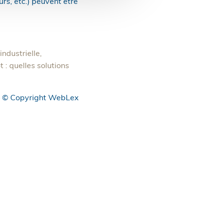
urs, etc.) peuvent être
ndustrielle,
 : quelles solutions
 © Copyright WebLex