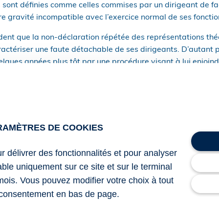
sont définies comme celles commises par un dirigeant de faç
re gravité incompatible avec l’exercice normal de ses fonctio
ident que la non-déclaration répétée des représentations thé
aractériser une faute détachable de ses dirigeants. D’autant p
elques années plus tôt par une procédure visant à lui enjoin
s.
ts se défendent en invoquant le contexte dans lequel se trou
nsidérer leurs agissements comme d’une particulière gravité 
tivés par la volonté de faire des économies et ainsi essay
RAMÈTRES DE COOKIES
ent admettre les juges : quelle que soit l’intention des dirig
ur délivrer des fonctionnalités et pour analyser
 à leurs obligations, seul le fait de commettre une faute de f
lable uniquement sur ce site et sur le terminal
te détachable et donc d’engager la responsabilité personnell
mois. Vous pouvez modifier votre choix à tout
consentement en bas de page.
de cassation, 1re chambre civile, du 9 avril 2026, no 25-132