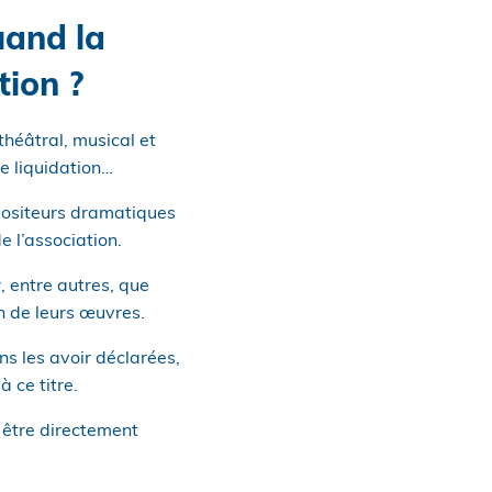
uand la
tion ?
théâtral, musical et
de liquidation…
mpositeurs dramatiques
e l’association.
, entre autres, que
on de leurs œuvres.
ns les avoir déclarées,
 ce titre.
t être directement