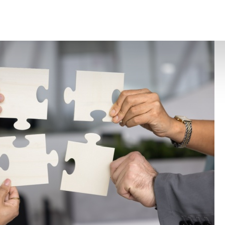
: attention à la faute détachable !
– © Copyright WebLex