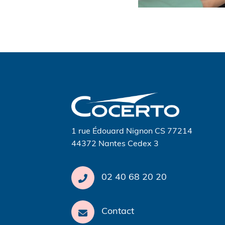
Navigation
de
l’article
1 rue Édouard Nignon CS 77214
44372 Nantes Cedex 3
02 40 68 20 20
Contact