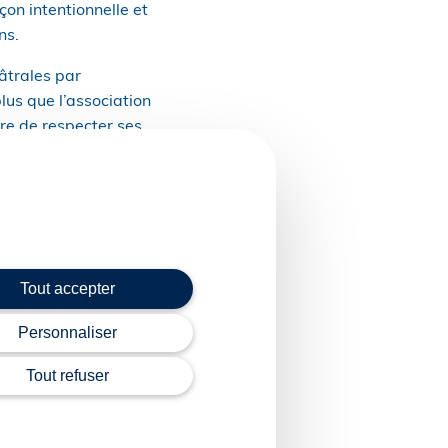
on intentionnelle et
ns.
âtrales par
lus que l’association
dre de respecter ses
vait l’association. Pour
puisque leurs
er de sauver
Tout accepter
eants lorsqu’ils ont
Personnaliser
açon intentionnelle
e des dirigeants.
Tout refuser
82