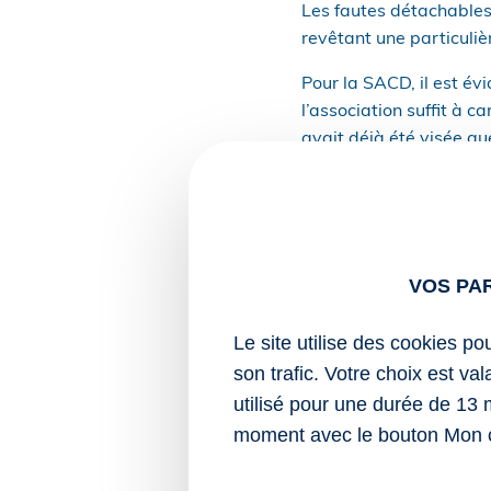
Les fautes détachables 
revêtant une particuliè
Pour la SACD, il est év
l’association suffit à c
avait déjà été visée qu
obligations déclarative
Cependant, les dirigean
eux, on ne peut pas co
manquements étaient mo
VOS PA
l’association.
Un argument que ne peuv
Le site utilise des cookies po
décidé de se soustraire
son trafic. Votre choix est va
permet d’établir la fau
utilisé pour une durée de 13 
moment avec le bouton Mon 
Sources :
Arrêt de la Cour 