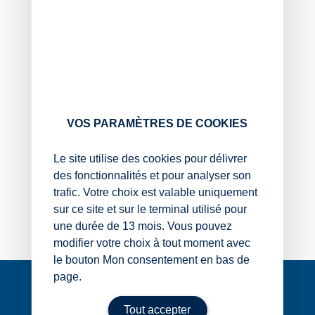
500 000 €.
Mais l’administration constate que sa rémunération des
5 dernières années s’élève à 1 200 € par mois, un
montant inférieur aux 5 rémunérations les plus élevées
dans la société, laquelle ne rencontrait pas de
difficultés financières. Or, le bénéfice de l’abattement
suppose de percevoir une rémunération normale, ce qui
n’est pas le cas ici selon l’administration, qui lui refuse
VOS PARAMÈTRES DE COOKIES
cet abattement…
Le site utilise des cookies pour délivrer
À tort ou à raison ?
des fonctionnalités et pour analyser son
À raison
trafic. Votre choix est valable uniquement
À tort
sur ce site et sur le terminal utilisé pour
une durée de 13 mois. Vous pouvez
modifier votre choix à tout moment avec
le bouton Mon consentement en bas de
Navigation
page.
de
l’article
Tout accepter