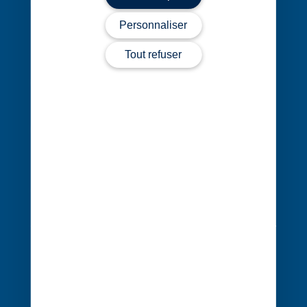
Personnaliser
1 rue Édouard Nignon CS 77214
Tout refuser
44372 Nantes Cedex 3
02 40 68 20 20
Contact
Évènements
Cocerto
Actualités
Nos bureaux
Nous rejoindre