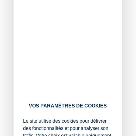
réunies :
le donateur doit être âgé de moins de 80 ans au
jour du don ;
le bénéficiaire doit être majeur ou émancipé.
Estimant que cette condition d’âge appliquée au
donateur apparaît aujourd’hui déconnectée de la réalité
démographique, une députée a interrogé le
Gouvernement sur l’opportunité de la supprimer ou, à
tout le moins, de la relever.
Et la réponse est sans appel : le Gouvernement rappelle
que cette limite d’âge n’a pas été instaurée au hasard.
En fixant un âge plafond pour le donateur, le législateur
a souhaité favoriser les transmissions anticipées de
patrimoine au profit des jeunes générations.
VOS PARAMÈTRES DE COOKIES
Il souligne également que cette limite a déjà été
Le site utilise des cookies pour délivrer
assouplie à plusieurs reprises : initialement fixée à 65
des fonctionnalités et pour analyser son
ans lors de la création du dispositif en 2007, elle a été
trafic. Votre choix est valable uniquement