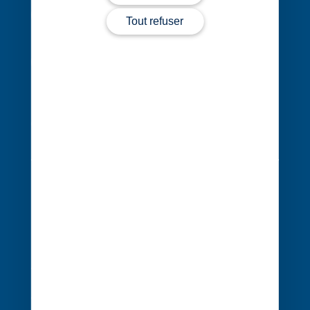
02 40 68 20 20
Tout refuser
Contact
Évènements
Cocerto
Actualités
Nos bureaux
Nous rejoindre
Nos expertises
Vos secteurs
Vos enjeux