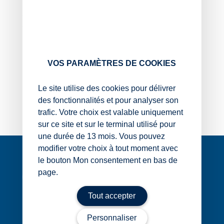
rappelle qu’il n’a plus le droit, depuis le 1er janvier 2025,
de louer ce logement parce qu’il est classé désormais
comme « indécent » et lui réclame alors le
remboursement des loyers versés depuis le 1er janvier
2025.
VOS PARAMÈTRES DE COOKIES
Le locataire a-t-il raison ?
Oui
Le site utilise des cookies pour délivrer
Non
des fonctionnalités et pour analyser son
trafic. Votre choix est valable uniquement
sur ce site et sur le terminal utilisé pour
une durée de 13 mois. Vous pouvez
Navigation
modifier votre choix à tout moment avec
de
le bouton Mon consentement en bas de
l’article
page.
Tout accepter
1 rue Édouard Nignon CS 77214
44372 Nantes Cedex 3
Personnaliser