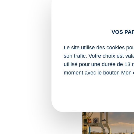
Pour consulter ce docu
Sources :
VOS PA
Actualité du mini
ultramarine »
Le site utilise des cookies po
Économie maritime : une
son trafic. Votre choix est va
utilisé pour une durée de 13 
moment avec le bouton Mon 