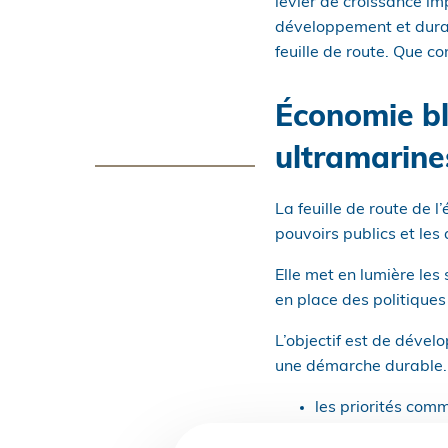
levier de croissance im
développement et durabi
feuille de route. Que con
Économie bl
ultramarine
La feuille de route de l
pouvoirs publics et les
Elle met en lumière les 
en place des politiques
L’objectif est de dével
une démarche durable. L
les priorités comm
les priorités propr