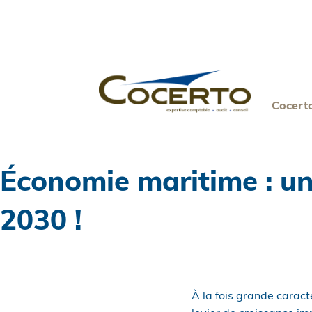
Skip
to
content
Cocert
Économie maritime : une
2030 !
À la fois grande caracté