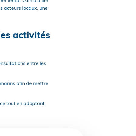
emental. Afin d’allier
es acteurs locaux, une
es activités
onsultations entre les
ramarins afin de mettre
nce tout en adoptant