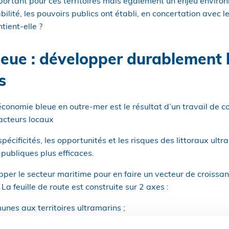
portant pour ces territoires mais également un enjeu environn
lité, les pouvoirs publics ont établi, en concertation avec l
tient-elle ?
eue : développer durablement l
s
’économie bleue en outre-mer est le résultat d’un travail de c
 acteurs locaux
spécificités, les opportunités et les risques des littoraux ult
 publiques plus efficaces.
opper le secteur maritime pour en faire un vecteur de croissa
a feuille de route est construite sur 2 axes :
unes aux territoires ultramarins ;
es à chaque territoire.