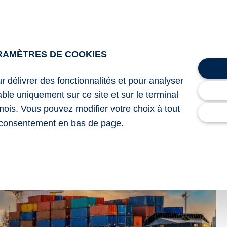
ment ayant pour horizon l’année 2030, rendez-vous
ici.
RAMÈTRES DE COOKIES
stère des Outre-mer du 8 octobre 2025 : « Feuille de route po
ur délivrer des fonctionnalités et pour analyser
 feuille de route pour l’outre-mer jusqu’en 2030 !
– © Copyr
lable uniquement sur ce site et sur le terminal
mois. Vous pouvez modifier votre choix à tout
consentement en bas de page.