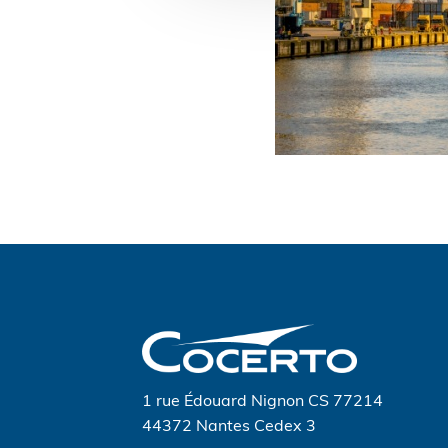
Navigation
de
l’article
1 rue Édouard Nignon CS 77214
44372 Nantes Cedex 3