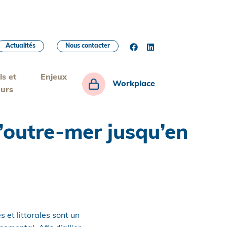
Actualités
Nous contacter
ls et
Enjeux
Workplace
eurs
l’outre-mer jusqu’en
 et littorales sont un