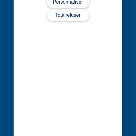
Personnaliser
44372 Nantes Cedex 3
Tout refuser
02 40 68 20 20
Contact
Évènements
Cocerto
Actualités
Nos bureaux
Nous rejoindre
Nos expertises
Vos secteurs