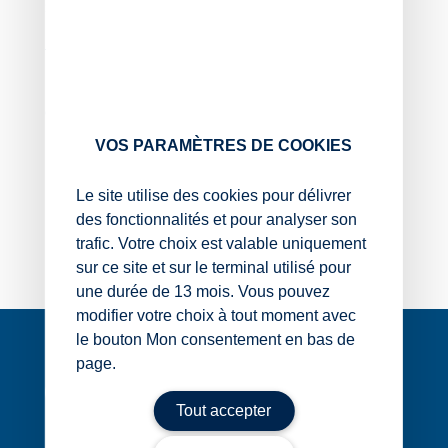
Sur le moment, la candidate accepte, mais une fois
l’entretien terminé, elle s’interroge sur la légalité d’une
telle pratique qu’elle juge intrusive.
Elle se demande si un recruteur peut réellement
demander à un candidat de montrer ses effets
personnels dans le cadre d’un entretien d’embauche.
VOS PARAMÈTRES DE COOKIES
D’après vous ?
Le site utilise des cookies pour délivrer
Oui
des fonctionnalités et pour analyser son
Non
trafic. Votre choix est valable uniquement
sur ce site et sur le terminal utilisé pour
une durée de 13 mois. Vous pouvez
modifier votre choix à tout moment avec
Navigation
le bouton Mon consentement en bas de
de
page.
l’article
Tout accepter
1 rue Édouard Nignon CS 77214