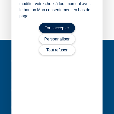
modifier votre choix à tout moment avec
Contacter Betty Sorin
le bouton Mon consentement en bas de
page.
Tout accepter
Personnaliser
Navigation
de
Tout refuser
l’article
1 rue Édouard Nignon CS 77214
44372 Nantes Cedex 3
02 40 68 20 20
Contact