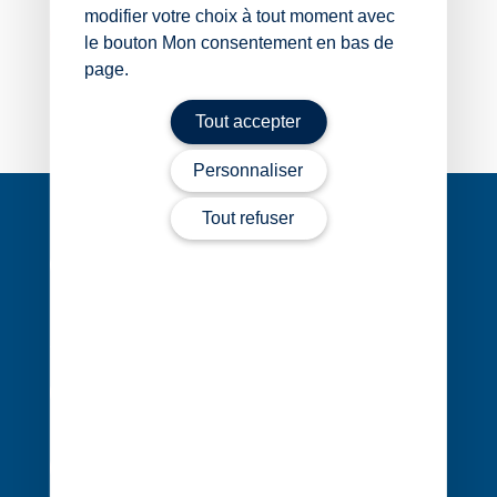
modifier votre choix à tout moment avec
Contacter David Francheteau
le bouton Mon consentement en bas de
page.
Tout accepter
Personnaliser
Navigation
de
Tout refuser
l’article
1 rue Édouard Nignon CS 77214
44372 Nantes Cedex 3
02 40 68 20 20
Contact