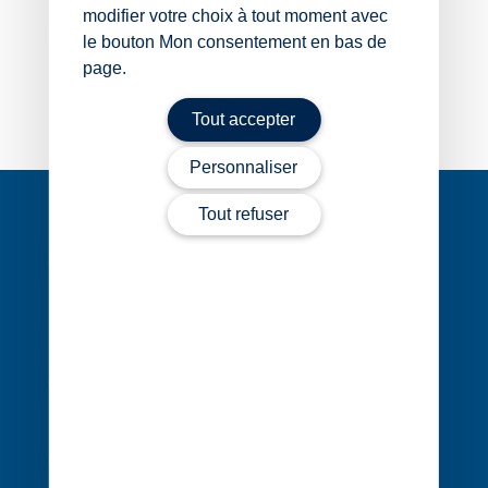
modifier votre choix à tout moment avec
Contacter Nicolas Foucaud
le bouton Mon consentement en bas de
page.
Tout accepter
Personnaliser
Navigation
de
Tout refuser
l’article
1 rue Édouard Nignon CS 77214
44372 Nantes Cedex 3
02 40 68 20 20
Contact