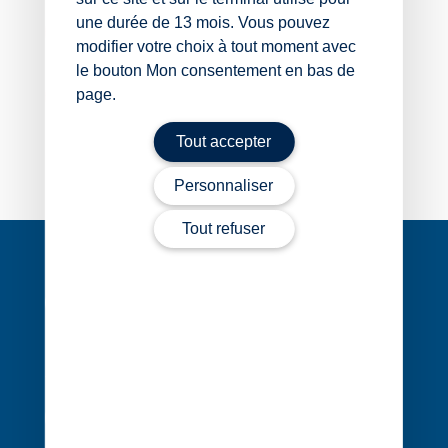
une durée de 13 mois. Vous pouvez
02 99 83 87 88
modifier votre choix à tout moment avec
le bouton Mon consentement en bas de
page.
Contacter Yves Boutruche
Tout accepter
Personnaliser
Tout refuser
Navigation
de
l’article
1 rue Édouard Nignon CS 77214
44372 Nantes Cedex 3
02 40 68 20 20