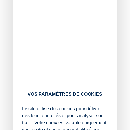
Commissaire aux comptes associé,
VOS PARAMÈTRES DE COOKIES
Directeur général d'AEC
Le site utilise des cookies pour délivrer
Commissariats
des fonctionnalités et pour analyser son
Nantes, Rennes
trafic. Votre choix est valable uniquement
sur ce site et sur le terminal utilisé pour