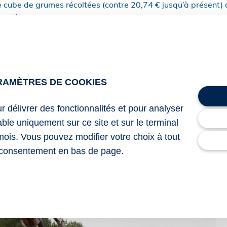
 cube de grumes récoltées (contre 20,74 € jusqu’à présent) d
estière ;
 cube de grumes transformées en scierie (contre 17,61 € jus
04 du 12 juin 2026 portant modification du décret no 2018
RAMÈTRES DE COOKIES
’un dispositif d’aide pour la compensation des surcoûts de la 
e
ur délivrer des fonctionnalités et pour analyser
2026 portant modification de l’arrêté du 3 mai 2018 relatif à 
lable uniquement sur ce site et sur le terminal
surcoûts de la filière de valorisation du bois en Guyane
mois. Vous pouvez modifier votre choix à tout
ne : une aide revalorisée
– © Copyright WebLex
consentement en bas de page.