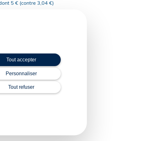
ont 5 € (contre 3,04 €)
qu’à présent).
-325 du 3 mai 2018
filière de valorisation
Tout accepter
l’aide pour la
Personnaliser
Tout refuser