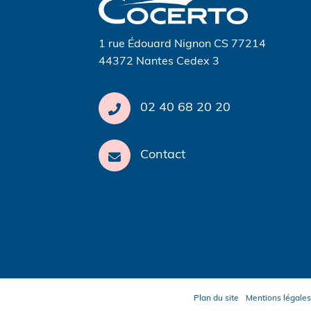
l’article
1 rue Édouard Nignon CS 77214
44372 Nantes Cedex 3
02 40 68 20 20
Contact
Plan du site
Mentions légales