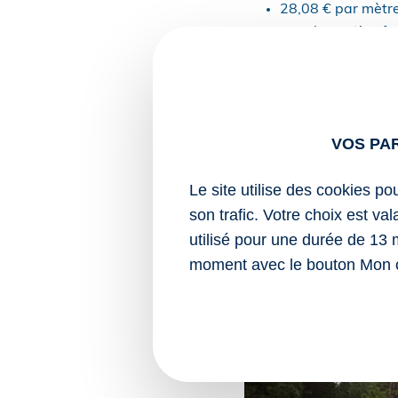
28,08 € par mètre
pour la gestion for
23,14 € par mètre
Sources :
Décret no 2026-5
VOS PA
portant création d
du bois en Guyan
Le site utilise des cookies po
Arrêté du 12 juin 
son trafic. Votre choix est va
compensation des 
utilisé pour une durée de 13 
Filière du bois en Guya
moment avec le bouton Mon 