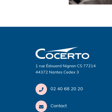
Navigation
de
l’article
1 rue Édouard Nignon CS 77214
44372 Nantes Cedex 3
02 40 68 20 20
Contact