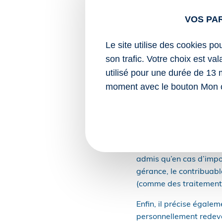
La récente réponse du
VOS PA
effet, le Gouvernement
de droit commun soumise 
Le site utilise des cookies po
(juridique, judiciaire 
ou gérants de SEL.
son trafic. Votre choix est va
utilisé pour une durée de 13 
Partant de là, la rémun
moment avec le bouton Mon 
ou, s’il existe un lien 
que la rémunération ver
salaires ou dans les con
Le Gouvernement précis
ventiler les sommes rel
admis qu’en cas d’impo
gérance, le contribuabl
(comme des traitements
Enfin, il précise égale
personnellement redevab