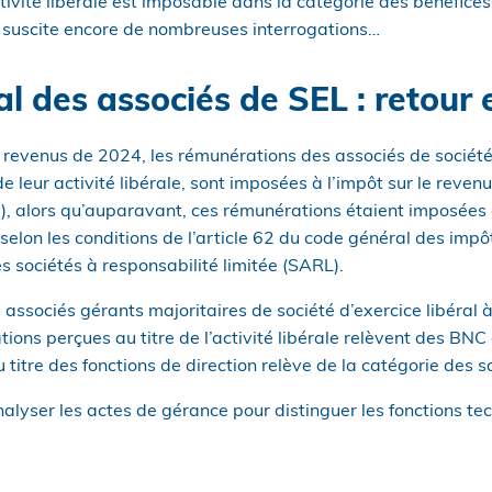
activité libérale est imposable dans la catégorie des bénéfi
 suscite encore de nombreuses interrogations…
l des associés de SEL : retour 
 revenus de 2024, les rémunérations des associés de sociétés
de leur activité libérale, sont imposées à l’impôt sur le reven
, alors qu’auparavant, ces rémunérations étaient imposée
selon les conditions de l’article 62 du code général des impôt
s sociétés à responsabilité limitée (SARL).
 associés gérants majoritaires de société d’exercice libéral à
ions perçues au titre de l’activité libérale relèvent des BNC 
titre des fonctions de direction relève de la catégorie des sa
lyser les actes de gérance pour distinguer les fonctions tec