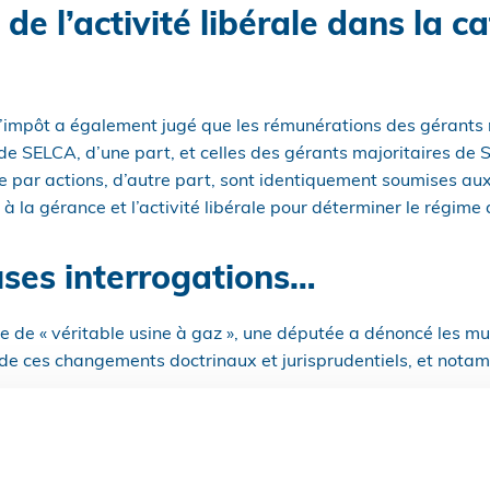
de l’activité libérale dans la c
e l’impôt a également jugé que les rémunérations des gérants 
de SELCA, d’une part, et celles des gérants majoritaires de
 par actions, d’autre part, sont identiquement soumises aux 
s à la gérance et l’activité libérale pour déterminer le régime
ses interrogations…
fie de « véritable usine à gaz », une députée a dénoncé les mu
 de ces changements doctrinaux et jurisprudentiels, et nota
uil de tolérance de 5 % et de l’extension du périmètre d’appli
ctivité libérale dans la catégorie des BNC ?
EL ou de sociétés commerciales sont-ils redevables personne