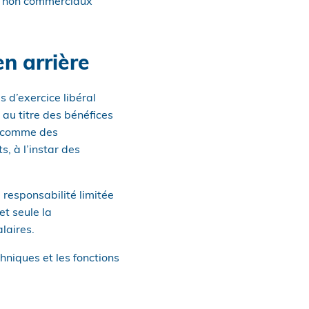
ces non commerciaux
en arrière
 d’exercice libéral
u au titre des bénéfices
s comme des
s, à l’instar des
 responsabilité limitée
et seule la
laires.
hniques et les fonctions