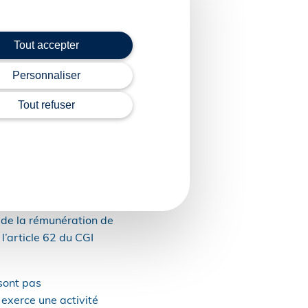
essions libérales. En
ant dans une société
rofession libérale
Tout accepter
ue celle des associés
Personnaliser
Tout refuser
ns la catégorie des BNC
ents et salaires, alors
sée en traitements et
olérance de 5 % pour
ns de gérance, il est
 de la rémunération de
l’article 62 du CGI
sont pas
 exerce une activité