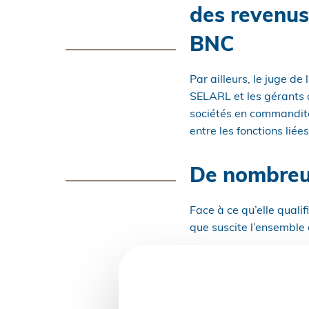
des revenus 
BNC
Par ailleurs, le juge d
SELARL et les gérants 
sociétés en commandite
entre les fonctions liée
De nombreu
Face à ce qu’elle quali
que suscite l’ensemble
qu’en est-il du se
des revenus de l’a
les associés de S