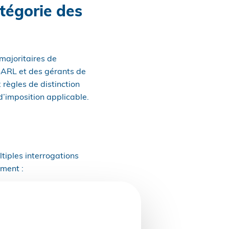
atégorie des
majoritaires de
 SARL et des gérants de
règles de distinction
 d’imposition applicable.
ltiples interrogations
mment :
cation de l’imposition
llement de la CFE ?