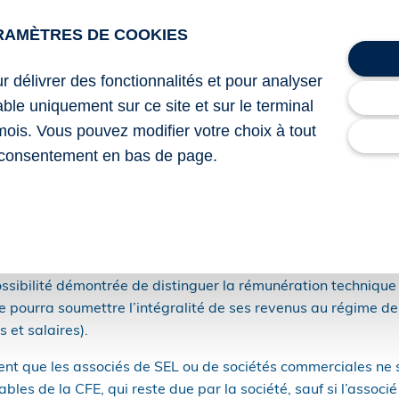
 Gouvernement tombe comme un coup de massue pour les prof
RAMÈTRES DE COOKIES
 confirme que la rémunération des associés ou gérants exerç
à l’impôt sur les sociétés dont l’objet est l’exercice d’une p
ur délivrer des fonctionnalités et pour analyser
ou d’une autre nature) est soumise au même traitement fiscal q
lable uniquement sur ce site et sur le terminal
mois. Vous pouvez modifier votre choix à tout
ération versée au titre de l’activité libérale est imposée da
consentement en bas de page.
de subordination à l’égard de la société, dans celle des traitem
sée au titre de l’activité de gérance est, selon les cas, impo
ditions de l’article 62 du CGI précité.
e néanmoins que, compte tenu de l’annulation du seuil de t
evant des fonctions techniques de celles relevant des fonctio
ssibilité démontrée de distinguer la rémunération technique
e pourra soumettre l’intégralité de ses revenus au régime de 
 et salaires).
ment que les associés de SEL ou de sociétés commerciales ne 
les de la CFE, qui reste due par la société, sauf si l’associé