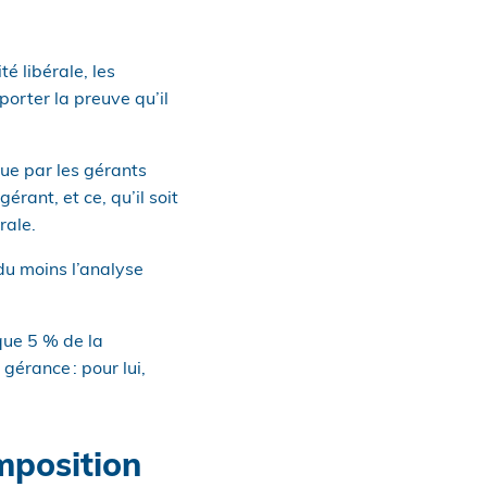
té libérale, les
orter la preuve qu’il
çue par les gérants
rant, et ce, qu’il soit
rale.
du moins l’analyse
que 5 % de la
gérance : pour lui,
mposition