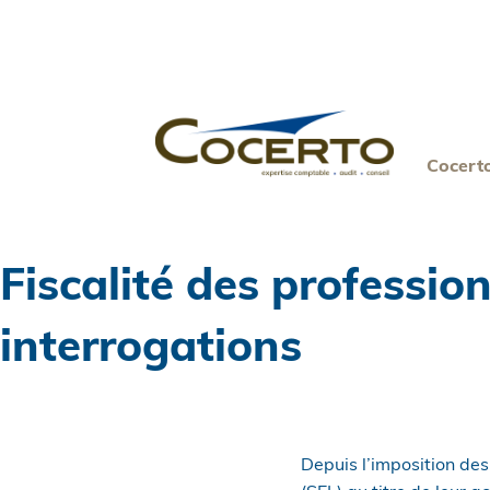
Skip
to
content
Cocert
Fiscalité des professio
interrogations
Depuis l’imposition des