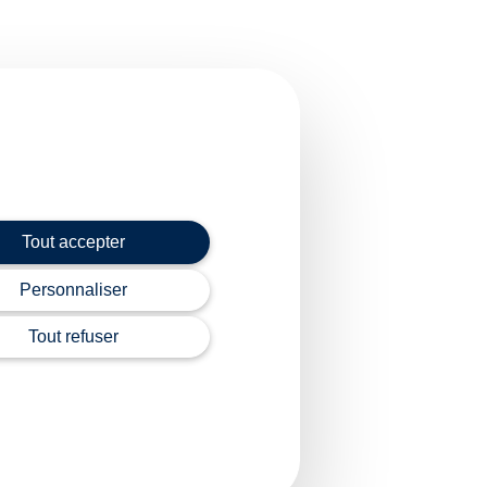
possible et peut être
 classique » auprès des
Tout accepter
Personnaliser
 en ligne pour
Tout refuser
x