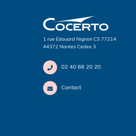
de
l’article
1 rue Édouard Nignon CS 77214
44372 Nantes Cedex 3
02 40 68 20 20
Contact