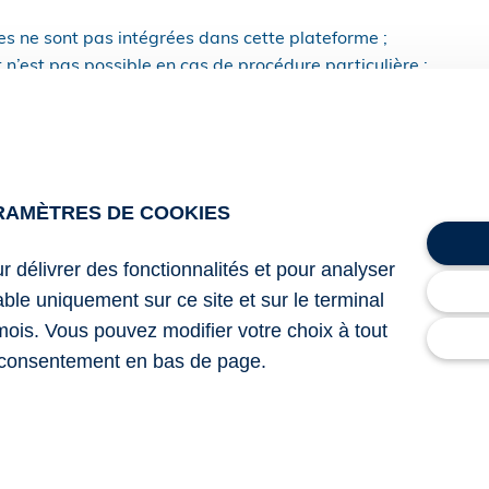
res ne sont pas intégrées dans cette plateforme ;
n’est pas possible en cas de procédure particulière ;
l’enlèvement du véhicule et son enregistrement en ligne est 
imum ;
spécifique à la Ville de Paris.
ervice numérique est facultatif. Autrement dit, la procédure «
RAMÈTRES DE COOKIES
toujours possible.
ur délivrer des fonctionnalités et pour analyser
lable uniquement sur ce site et sur le terminal
-public du 13 octobre 2025 : « Fourrière : un nouveau service
mois. Vous pouvez modifier votre choix à tout
oiture plus rapidement »
consentement en bas de page.
 voiture devient (un peu) plus simple !
– © Copyright WebLe