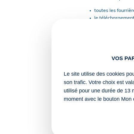
toutes les fourriè
le téléchargement 
un décalage entre 
de 40 heures max
un téléservice est 
Enfin, le recours à ce s
VOS PA
forces de l’ordre reste 
Sources :
Le site utilise des cookies po
son trafic. Votre choix est va
Article du Service
utilisé pour une durée de 13 
récupérer votre v
moment avec le bouton Mon 
Fourrière : récupérer sa