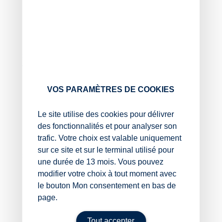
fiscal ou lieu d’habitation habituel du défunt ou
de l’un des héritiers localisé à l’étranger,
application totale ou partielle d’une loi étrangère,
etc.).
Si des frais bancaires peuvent dans ces cas être
facturés, ils doivent respecter un double plafond :
un plafond fixé par les pouvoirs publics ;
VOS PARAMÈTRES DE COOKIES
une limite de 1 % du montant total des soldes
des comptes et des produits d’épargne.
Le site utilise des cookies pour délivrer
des fonctionnalités et pour analyser son
En 2025, le plafond avait été fixé à 850 €. Il est
trafic. Votre choix est valable uniquement
revalorisé à 857 € pour 2026.
sur ce site et sur le terminal utilisé pour
Sources :
une durée de 13 mois. Vous pouvez
modifier votre choix à tout moment avec
Décret no 2025-1363 du 26 décembre 2025
le bouton Mon consentement en bas de
relatif au plafond des frais bancaires applicables
page.
en cas de succession présentant une complexité
manifeste au sens de l’article L. 312-1-4-1 du
code monétaire et financier
Tout accepter