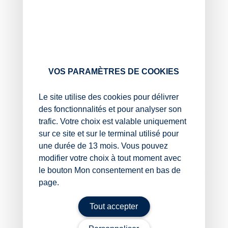
de ne pas répondre au message et ne
transmettre aucun document ;
en cas de doute sur la provenance du message,
de contacter directement sa caisse par un autre
moyen ;
de signaler une tentative d’escroquerie sur
le
VOS PARAMÈTRES DE COOKIES
portail de signalement des contenus illicites
.
Le site utilise des cookies pour délivrer
Si vous avez déjà communiqué des informations, il
des fonctionnalités et pour analyser son
convient de porter plainte sans attendre auprès des
trafic. Votre choix est valable uniquement
services de police ou de gendarmerie.
sur ce site et sur le terminal utilisé pour
Sources :
une durée de 13 mois. Vous pouvez
modifier votre choix à tout moment avec
Actualité net-entreprise.fr « Alerte fraude :
le bouton Mon consentement en bas de
attention aux faux mails CARSAT demandant des
page.
informations sensibles », publiée le 20 mai 2025
Fraude aux faux mails CARSAT : redoublez de vigilance
Tout accepter
!
– © Copyright WebLex