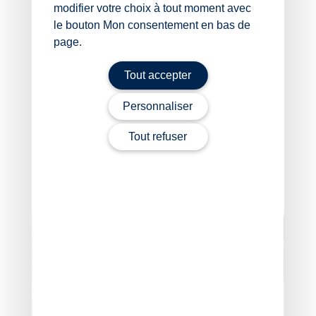
modifier votre choix à tout moment avec
En pratique, ces conditions de mise en œuvre limitent
le bouton Mon consentement en bas de
encore le recours à ce dispositif, qui demeure
page.
dépendant d’une appréciation au cas par cas des
éléments de fait.
Tout accepter
Sources :
Personnaliser
Loi relative à la lutte contre les fraudes sociales
et fiscales du 25 juin 2026, no 2026-534 (article
Tout refuser
81)
Fraude fiscale : le rôle des conseils sous surveillance
–
© Copyright WebLex