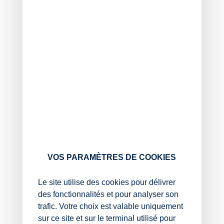
Les employeurs qui souhaitent en bénéficier peuvent
contacter l’URSSAF soit via leur espace personnel, soit
directement au téléphone au 3957.
De plus, et comme pour les employeurs, les travailleurs
indépendants victimes de ces intempéries peuvent
également bénéficier de ce même report de paiement
de cotisations, via ces mêmes contacts.
Par ailleurs, ils peuvent aussi faire appel au Conseil de
la protection sociale des travailleurs indépendants
(CPSTI), qui met en place
une aide financière dédiée
permettant d’accompagner les travailleurs
indépendants actifs qui se trouvent dans une situation
VOS PARAMÈTRES DE COOKIES
temporairement compliquée rendant difficile le
paiement des cotisations et contributions sociales.
Le site utilise des cookies pour délivrer
Sous réserve de respecter les critères du référentiel
des fonctionnalités et pour analyser son
CPSTI, les bénéficiaires pourront obtenir jusqu’à 2 000 €
trafic. Votre choix est valable uniquement
dans un délai de 15 jours à compter de la réception du
sur ce site et sur le terminal utilisé pour
formulaire.