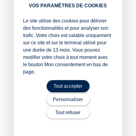
VOS PARAMÈTRES DE COOKIES
précédemment.
Sources :
Le site utilise des cookies pour délivrer
des fonctionnalités et pour analyser son
Arrêté du 23 janvier 2026 modifiant l’arrêté du 6
trafic. Votre choix est valable uniquement
août 2015 relatif aux astreintes des internes
sur ce site et sur le terminal utilisé pour
Internes en médecine : revalorisation de l’indemnité
une durée de 13 mois. Vous pouvez
d’astreinte
– © Copyright WebLex
modifier votre choix à tout moment avec
le bouton Mon consentement en bas de
page.
Tout accepter
Personnaliser
Tout refuser