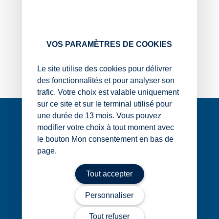
ses parents.
D’après vous, les revenus de ce job d’été seront-ils
imposables ?
VOS PARAMÈTRES DE COOKIES
Oui
Non
Le site utilise des cookies pour délivrer
des fonctionnalités et pour analyser son
trafic. Votre choix est valable uniquement
Navigation
sur ce site et sur le terminal utilisé pour
une durée de 13 mois. Vous pouvez
de
modifier votre choix à tout moment avec
l’article
le bouton Mon consentement en bas de
page.
1 rue Édouard Nignon CS 77214
Tout accepter
44372 Nantes Cedex 3
02 40 68 20 20
Personnaliser
Tout refuser