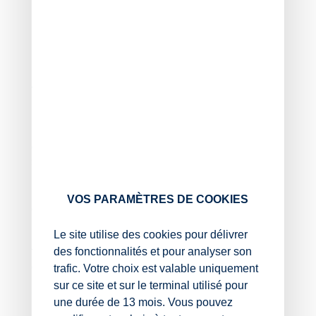
questions sur vos démarches en ligne ;
aides gouvernementales aux entreprises ;
quitus fiscal ;
mes biens immobiliers.
De nouveaux formulaires, mieux adaptés aux situations
fiscales des usagers, sont désormais disponibles.
Notez que 5 formulaires ont été créés pour mieux
refléter les situations fiscales des professionnels. Ils
concernent les questions sur la micro-entreprise, les
SCI (société civile immobilière), la LMNP (location
meublée non professionnelle), le suivi des demandes de
remboursements (crédit d’impôts sur les sociétés, TVA,
VOS PARAMÈTRES DE COOKIES
excédent de règlement, etc.) et enfin le memento fiscal.
Le site utilise des cookies pour délivrer
Par ailleurs, certains formulaires existants ont été
des fonctionnalités et pour analyser son
fusionnés par souci de simplification et pour éviter les
doublons.
trafic. Votre choix est valable uniquement
sur ce site et sur le terminal utilisé pour
Ces nouveautés visent à assurer aux professionnels
une durée de 13 mois. Vous pouvez
une réponse plus rapide et mieux adaptée à leur