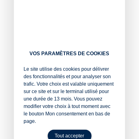
voient revalorisés comme suit
pour les gardes assurées sur une nuit, un
dimanche ou un jour férié, l’indemnité est de 422
€ contre 229 € ;
pour les gardes assurées en début de nuit,
l’indemnité est de 141 € contre 79 € ;
pour les gardes assurées en nuit profonde
VOS PARAMÈTRES DE COOKIES
(période la plus calme) ou le samedi après-midi,
l’indemnité est de 281 € contre 150 €.
Le site utilise des cookies pour délivrer
Ces nouveaux montants seront appliqués dès le 1ᵉʳ
des fonctionnalités et pour analyser son
novembre 2025.
trafic. Votre choix est valable uniquement
sur ce site et sur le terminal utilisé pour
Sources :
une durée de 13 mois. Vous pouvez
Arrêté du 24 juillet 2025 modifiant l’arrêté du 18
modifier votre choix à tout moment avec
juin 2013 relatif aux montants et aux conditions
le bouton Mon consentement en bas de
de versement de l’indemnité forfaitaire aux
page.
médecins libéraux participant à la mission de
permanence des soins en établissement de santé
Tout accepter