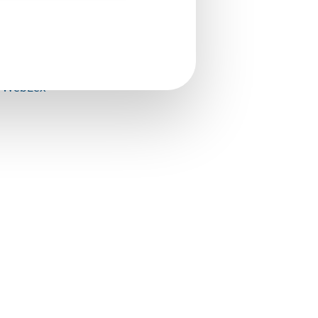
ut protecteur.
t WebLex