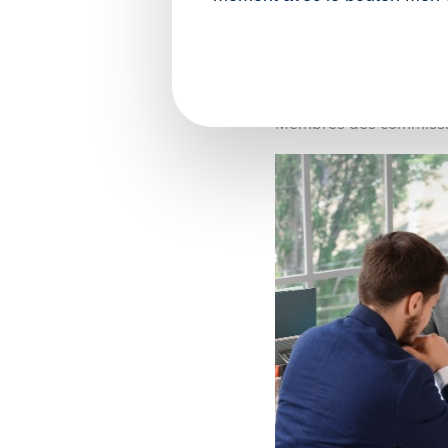
notification de la ruptu
Sources :
Décision QPC du C
Membres des commission