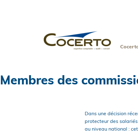
Skip
to
content
Cocert
Membres des commission
Dans une décision récen
protecteur des salarié
au niveau national : cet