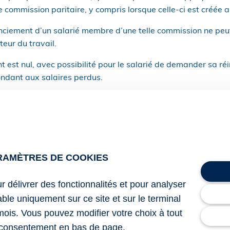
commission paritaire, y compris lorsque celle-ci est créée a
enciement d’un salarié membre d’une telle commission ne peut
teur du travail.
nt est nul, avec possibilité pour le salarié de demander sa ré
ndant aux salaires perdus.
missions nationales avait été contestée et soumise au Conse
 de constitutionnalité (QPC), le juge constitutionnel étant ain
ondé de l’extension de ce statut protecteur aux membres d’u
 au niveau national.
RAMÈTRES DE COOKIES
nt cette interprétation : ainsi, le statut protecteur, même s’il l
 appliqué aux salariés membres de commission paritaire prof
ur délivrer des fonctionnalités et pour analyser
compris lorsqu’elles sont instituées au niveau national.
lable uniquement sur ce site et sur le terminal
ette protection ne s’appliquera à ces membres que si l’employ
mois. Vous pouvez modifier votre choix à tout
u s’il en avait connaissance), au plus tard lors de l’entretie
consentement en bas de page.