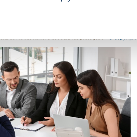
re, à l’instar de tous les mandats extérieurs conférant ce stat
onseil constitutionnel, du 6 février 2026, n° 2025-1181
s paritaires nationales : salariés protégés ?
– © Copyrigh