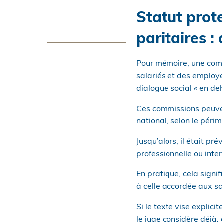
Statut prot
paritaires :
Pour mémoire, une comm
salariés et des employe
dialogue social « en deh
Ces commissions peuvent
national, selon le péri
Jusqu’alors, il était p
professionnelle ou inter
En pratique, cela signif
à celle accordée aux sa
Si le texte vise explic
le juge considère déjà, 