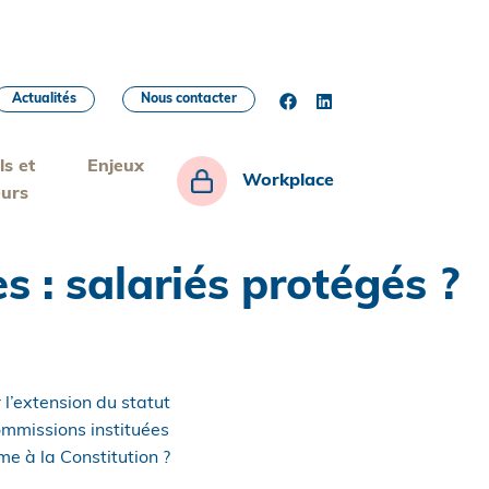
Actualités
Nous contacter
ls et
Enjeux
Workplace
eurs
 : salariés protégés ?
 l’extension du statut
ommissions instituées
me à la Constitution ?