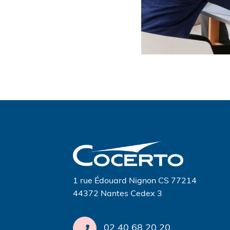
Navigation
de
l’article
1 rue Édouard Nignon CS 77214
44372 Nantes Cedex 3
02 40 68 20 20