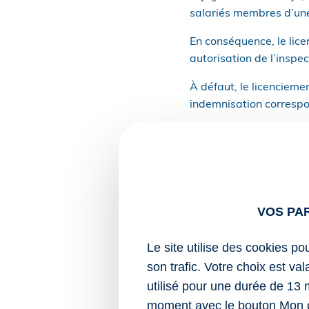
salariés membres d’une 
En conséquence, le lic
autorisation de l’inspec
À défaut, le licencieme
indemnisation correspo
Cette extension aux com
une question prioritaire
prononcer sur le bienf
aux membres y siégeant
VOS PA
Ce qu’il a fait en valida
l’employeur, peut être
Le site utilise des cookies po
interprofessionnelle, y 
son trafic. Votre choix est va
Attention toutefois : c
utilisé pour une durée de 13 
l’existence du mandat (o
moment avec le bouton Mon 