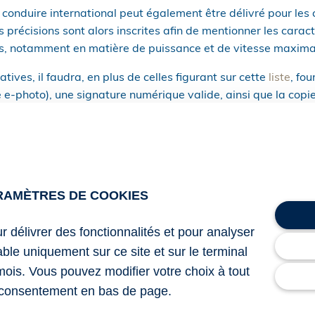
 conduire international peut également être délivré pour le
 précisions sont alors inscrites afin de mentionner les carac
s, notamment en matière de puissance et de vitesse maximal
atives, il faudra, en plus de celles figurant sur cette
liste
, fou
 e-photo), une signature numérique valide, ainsi que la copi
ational en cours de validité.
ion et l’acheminement des permis sont à présent assurés par u
 la demande sera redevable de 7,25 €. Cette somme, fixée p
chaque année.
RAMÈTRES DE COOKIES
 conduire internationaux délivrés avant ces nouveautés, c’e
lables jusqu’à la fin de leur validité et, au plus tard, jusqu
ur délivrer des fonctionnalités et pour analyser
lable uniquement sur ce site et sur le terminal
mois. Vous pouvez modifier votre choix à tout
er 2026 modifiant l’arrêté du 20 avril 2012 relatif aux condi
consentement en bas de page.
de validité du permis de conduire