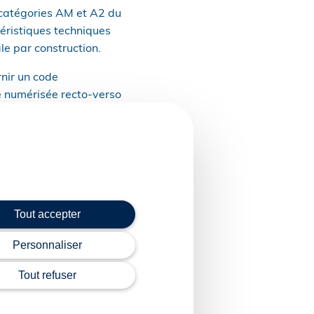
s catégories AM et A2 du
téristiques techniques
e par construction.
rnir un code
e numérisée recto-verso
n prestataire, la
ar les pouvoirs
st-à-dire avant le 26
Tout accepter
’au 31 décembre 2029.
Personnaliser
Tout refuser
tions d’établissement,