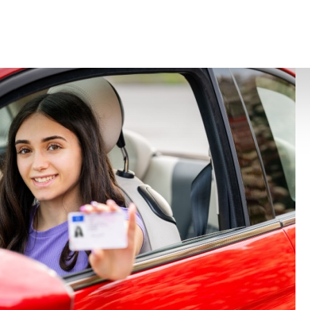
ier 2026 fixant le montant des frais d’édition et d’achemine
onal
onduire international : comment ?
– © Copyright WebLex