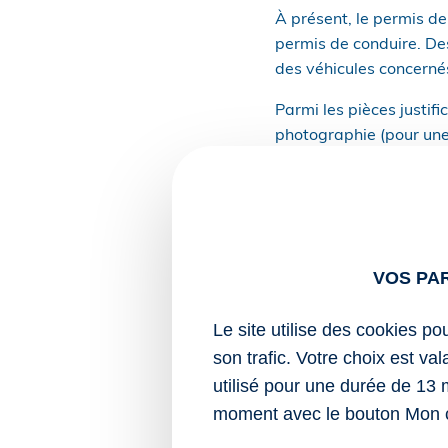
À présent, le permis de
permis de conduire. Des
des véhicules concerné
Parmi les pièces justific
photographie (pour une
du permis de conduire n
Enfin, parce que l’édit
personne ayant formulé
publics, sera révisée 
VOS PA
Notez que les permis de
février 2026, restent va
Le site utilise des cookies po
son trafic. Votre choix est va
Sources :
utilisé pour une durée de 13 
Arrêté du 20 févri
moment avec le bouton Mon 
de délivrance et 