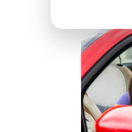
Arrêté du 20 févr
conduire internati
Obtenir un permis de c