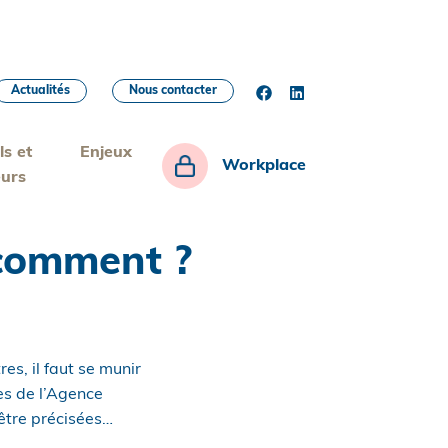
Actualités
Nous contacter
ls et
Enjeux
Workplace
eurs
 comment ?
es, il faut se munir
rès de l’Agence
être précisées…