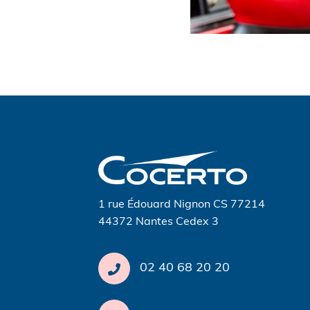
Navigation
de
l’article
1 rue Édouard Nignon CS 77214
44372 Nantes Cedex 3
02 40 68 20 20