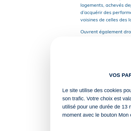
logements, achevés depu
d’acquérir des perform
voisines de celles des 
Ouvrent également droit
logements satisfaisant
quartiers prioritaires
celles des logements ne
La liste des performan
plus de vingt ans faisa
VOS PA
du crédit d’impôt vient
Le site utilise des cookies po
Sources :
son trafic. Votre choix est va
Décret no 2025-76
utilisé pour une durée de 13 
environnementales
moment avec le bouton Mon 
rénovation ou de r
impôts