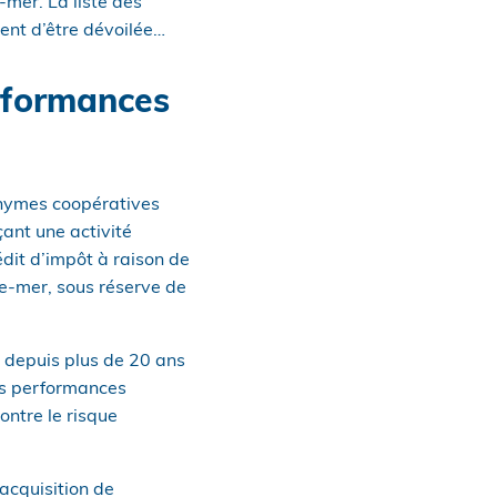
-mer. La liste des
ent d’être dévoilée…
erformances
onymes coopératives
çant une activité
dit d’impôt à raison de
re-mer, sous réserve de
s depuis plus de 20 ans
es performances
ontre le risque
’acquisition de