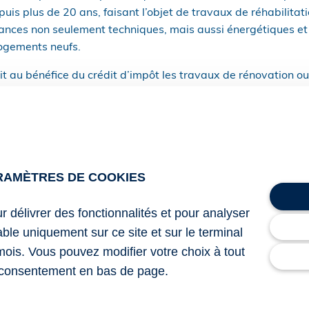
is plus de 20 ans, faisant l’objet de travaux de réhabilitat
ances non seulement techniques, mais aussi énergétiques e
logements neufs.
 au bénéfice du crédit d’impôt les travaux de rénovation ou
 aux conditions requises achevés depuis plus de 20 ans et si
, permettant aux logements d’acquérir des performances tech
ufs ou permettant leur confortation contre le risque sismiqu
ces techniques, énergétiques et environnementales des log
nt l’objet de travaux de rénovation ou de réhabilitation et pe
RAMÈTRES DE COOKIES
 d’être publiée et est disponible
ici
.
ur délivrer des fonctionnalités et pour analyser
lable uniquement sur ce site et sur le terminal
6 du 5 août 2025 relatif aux performances techniques, éne
mois. Vous pouvez modifier votre choix à tout
 des logements achevés depuis plus de vingt ans faisant l’
consentement en bas de page.
éhabilitation pour l’application de l’article 244 quater X du