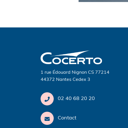
Navigation
de
l’article
1 rue Édouard Nignon CS 77214
44372 Nantes Cedex 3
02 40 68 20 20
Contact