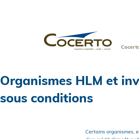
Skip
to
content
Cocert
Organismes HLM et inve
sous conditions
Certains organismes, e