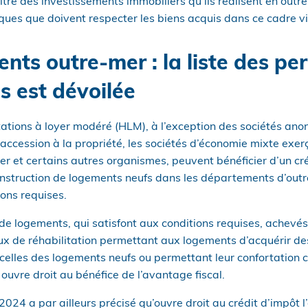
itre des investissements immobiliers qu’ils réalisent en outre
ues que doivent respecter les biens acquis dans ce cadre vi
ents outre-mer : la liste des p
s est dévoilée
ations à loyer modéré (HLM), à l’exception des sociétés an
 l’accession à la propriété, les sociétés d’économie mixte exer
r et certains autres organismes, peuvent bénéficier d’un cré
construction de logements neufs dans les départements d’out
ions requises.
de logements, qui satisfont aux conditions requises, achevé
vaux de réhabilitation permettant aux logements d’acquérir d
celles des logements neufs ou permettant leur confortation c
ouvre droit au bénéfice de l’avantage fiscal.
2024 a par ailleurs précisé qu’ouvre droit au crédit d’impôt l