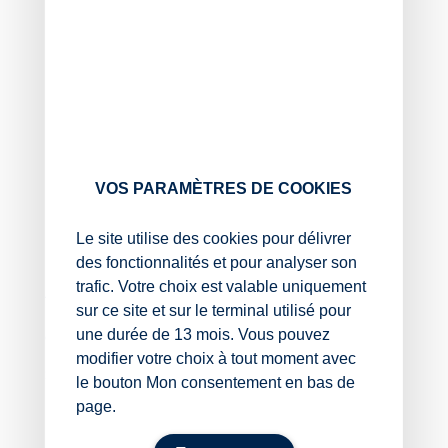
prothèse respiratoire ;
les dispositifs pour prothèse respiratoire (boîtier
standard, boîtier obturateur, embase, piège à
secrétions, filtres et adhésifs) ;
les dispositifs à usage unique pour prothèse
respiratoire (cassettes, supports de cassette
autoadhésif) ;
les laryngophone.
VOS PARAMÈTRES DE COOKIES
Notez que jusque-là, à part le laryngophone qui est une
nouveauté, ces dispositifs pouvaient être renouvelés
Le site utilise des cookies pour délivrer
par les orthophonistes.
des fonctionnalités et pour analyser son
trafic. Votre choix est valable uniquement
Aujourd’hui, seules les canules trachéales ne peuvent
sur ce site et sur le terminal utilisé pour
pas être directement prescrites par les orthophonistes
une durée de 13 mois. Vous pouvez
et nécessitent une prescription médicale initiale.
modifier votre choix à tout moment avec
Sources :
le bouton Mon consentement en bas de
page.
Arrêté du 20 janvier 2026 fixant la liste des
dispositifs médicaux que les orthophonistes sont