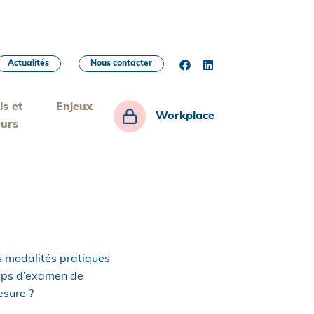
Actualités
Nous contacter
ls et
Enjeux
Workplace
eurs
s modalités pratiques
emps d’examen de
esure ?