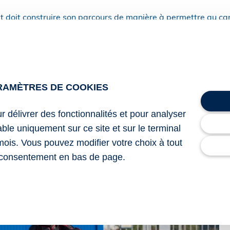
rt doit construire son parcours de manière à permettre au ca
ndre vers une destination préalablement établie de manière
n 10 minutes.
re 2025, cette durée sera réduite à 5 minutes. De même, la
uellement être de 26 minutes sera, à compter du 1er novembr
RAMÈTRES DE COOKIES
ur délivrer des fonctionnalités et pour analyser
bre 2025 modifiant l’arrêté du 23 avril 2012 modifié fixant l
lable uniquement sur ce site et sur le terminal
rmis de conduire des catégories A1 et A2
mois. Vous pouvez modifier votre choix à tout
au !
– © Copyright WebLex
consentement en bas de page.