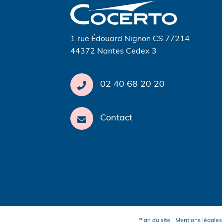
l’article
1 rue Édouard Nignon CS 77214
44372 Nantes Cedex 3
02 40 68 20 20
Contact
Plan du site
Mentions légales