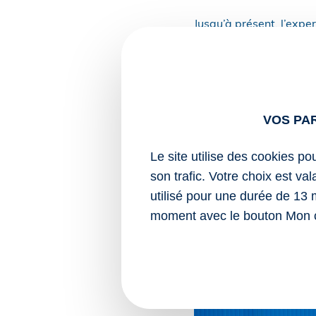
Jusqu’à présent, l’expe
itinéraire ou de se re
durée globale d’enviro
À partir du 1er novemb
effective qui doit act
VOS PA
Sources :
Le site utilise des cookies po
Arrêté du 14 octo
son trafic. Votre choix est va
de l’examen du pe
utilisé pour une durée de 13 
Permis moto : du nouve
moment avec le bouton Mon 