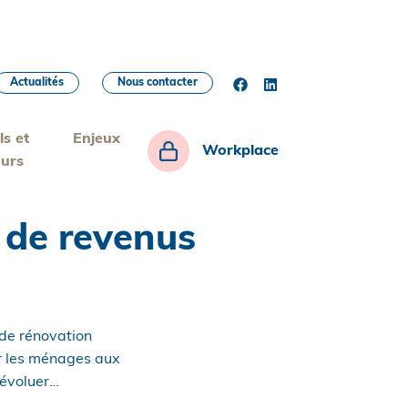
Actualités
Nous contacter
ls et
Enjeux
Workplace
eurs
s de revenus
 de rénovation
ur les ménages aux
’évoluer…