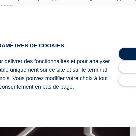
ravaux.
t avoir été achevé depuis au moins 2 ans et les travaux, obje
uivant l’octroi de celui-ci.
RAMÈTRES DE COOKIES
mbre 2025 relatif aux conditions de ressources applicables
nt pas intérêt destiné au financement de travaux permettant
ur délivrer des fonctionnalités et pour analyser
gétique des logements anciens
lable uniquement sur ce site et sur le terminal
mois. Vous pouvez modifier votre choix à tout
 réévaluation des seuils de revenus
– © Copyright WebLex
consentement en bas de page.