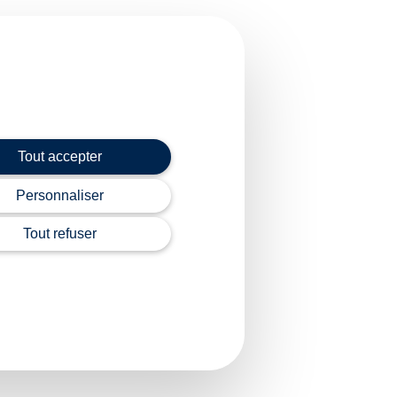
ts du prêt, doivent être
 au prêt avance
Tout accepter
 d’améliorer la
Personnaliser
Tout refuser