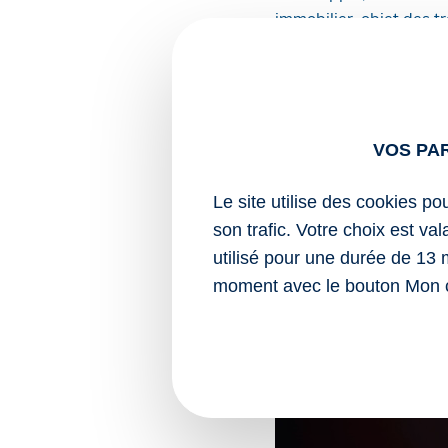
immobilier, objet des t
Le bien en question doi
réalisés dans les 3 ans s
Sources :
VOS PA
Arrêté du 10 déce
mutation ne porta
Le site utilise des cookies po
performance éner
son trafic. Votre choix est va
utilisé pour une durée de 13 
Prêt avance mutation :
moment avec le bouton Mon 